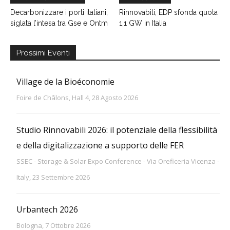
Decarbonizzare i porti italiani,
Rinnovabili, EDP sfonda quota
siglata l’intesa tra Gse e Ontm
1,1 GW in Italia
Prossimi Eventi
Village de la Bioéconomie
Foire de Châlons, Hall 4, 28 Agosto 2026
Studio Rinnovabili 2026: il potenziale della flessibilità
e della digitalizzazione a supporto delle FER
SSEC - Storage & Solar Expo Conference - Via Oreficeria Vicenza -
Italy, 23 Settembre 2026
Urbantech 2026
Bologna, 7 Ottobre 2026