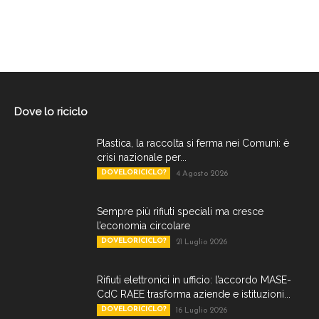
Dove lo riciclo
Plastica, la raccolta si ferma nei Comuni: è
crisi nazionale per...
DOVELORICICLO?
4 Agosto 2026
Sempre più rifiuti speciali ma cresce
l’economia circolare
DOVELORICICLO?
21 Luglio 2026
Rifiuti elettronici in ufficio: l’accordo MASE-
CdC RAEE trasforma aziende e istituzioni...
DOVELORICICLO?
16 Luglio 2026