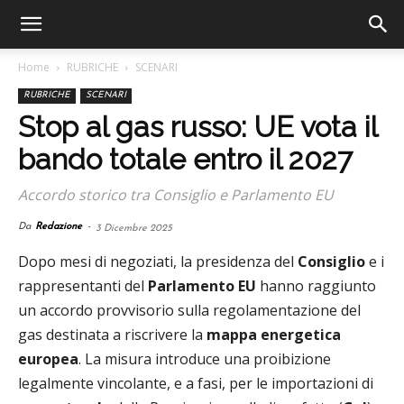
Home
RUBRICHE
SCENARI
RUBRICHE
SCENARI
Stop al gas russo: UE vota il
bando totale entro il 2027
Accordo storico tra Consiglio e Parlamento EU
Da
Redazione
-
3 Dicembre 2025
Dopo mesi di negoziati, la presidenza del
Consiglio
e i
rappresentanti del
Parlamento EU
hanno raggiunto
un accordo provvisorio sulla regolamentazione del
gas destinata a riscrivere la
mappa energetica
europea
. La misura introduce una proibizione
legalmente vincolante, e a fasi, per le importazioni di