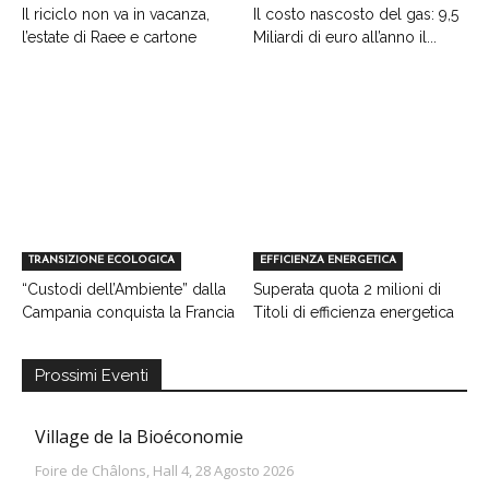
Il riciclo non va in vacanza,
Il costo nascosto del gas: 9,5
l’estate di Raee e cartone
Miliardi di euro all’anno il...
TRANSIZIONE ECOLOGICA
EFFICIENZA ENERGETICA
“Custodi dell’Ambiente” dalla
Superata quota 2 milioni di
Campania conquista la Francia
Titoli di efficienza energetica
Prossimi Eventi
Village de la Bioéconomie
Foire de Châlons, Hall 4, 28 Agosto 2026