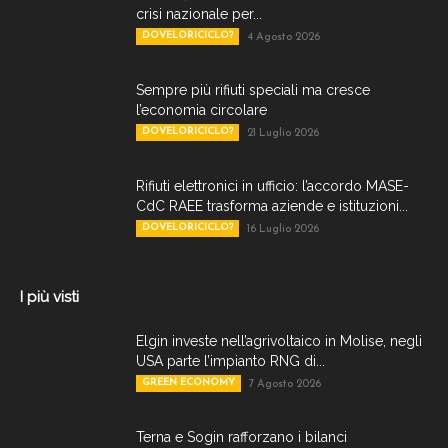
crisi nazionale per...
DOVELORICICLO?
4 Agosto 2026
Sempre più rifiuti speciali ma cresce
l’economia circolare
DOVELORICICLO?
21 Luglio 2026
Rifiuti elettronici in ufficio: l’accordo MASE-
CdC RAEE trasforma aziende e istituzioni...
DOVELORICICLO?
16 Luglio 2026
I più visti
Elgin investe nell’agrivoltaico in Molise, negli
USA parte l’impianto RNG di...
GREEN ECONOMY
7 Agosto 2026
Terna e Sogin rafforzano i bilanci