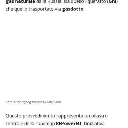
gas naturale
dalla Russia, sia quello liquefatto (
Gnl
)
che quello trasportato via
gasdotto
.
Foto di Wolfgang Weiser su Unsplash.
Questo provvedimento rappresenta un pilastro
centrale della roadmap
REPowerEU
, l’iniziativa