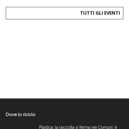
TUTTI GLI EVENTI
Dove lo riciclo
Plastica, la raccolta si ferma nei Comuni: è