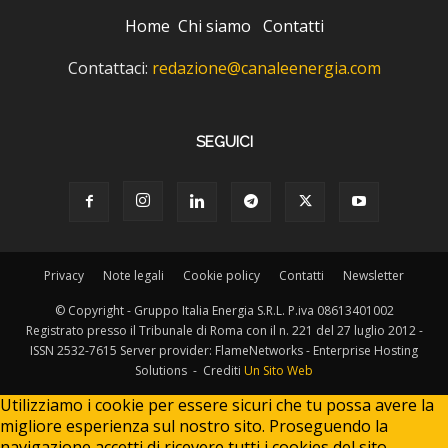
Home
Chi siamo
Contatti
Contattaci:
redazione@canaleenergia.com
SEGUICI
Privacy
Note legali
Cookie policy
Contatti
Newsletter
© Copyright - Gruppo Italia Energia S.R.L. P.iva 08613401002
Registrato presso il Tribunale di Roma con il n. 221 del 27 luglio 2012 -
ISSN 2532-7615 Server provider: FlameNetworks - Enterprise Hosting
Solutions - Crediti
Un Sito Web
Utilizziamo i cookie per essere sicuri che tu possa avere la
migliore esperienza sul nostro sito. Proseguendo la
navigazione accetti di ricevere tutti i cookies del sito.