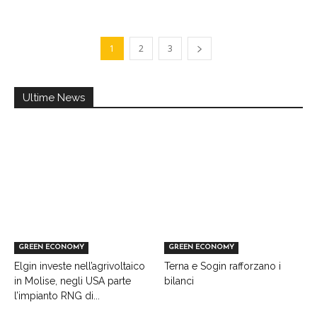
1
2
3
Ultime News
GREEN ECONOMY
GREEN ECONOMY
Elgin investe nell’agrivoltaico
Terna e Sogin rafforzano i
in Molise, negli USA parte
bilanci
l’impianto RNG di...