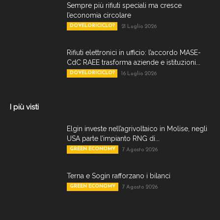
Sempre più rifiuti speciali ma cresce
l’economia circolare
DOVELORICICLO?
21 Luglio 2026
Rifiuti elettronici in ufficio: l’accordo MASE-
CdC RAEE trasforma aziende e istituzioni...
DOVELORICICLO?
16 Luglio 2026
I più visti
Elgin investe nell’agrivoltaico in Molise, negli
USA parte l’impianto RNG di...
GREEN ECONOMY
7 Agosto 2026
Terna e Sogin rafforzano i bilanci
GREEN ECONOMY
7 Agosto 2026