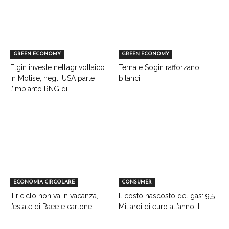
GREEN ECONOMY
GREEN ECONOMY
Elgin investe nell’agrivoltaico
Terna e Sogin rafforzano i
in Molise, negli USA parte
bilanci
l’impianto RNG di...
ECONOMIA CIRCOLARE
CONSUMER
Il riciclo non va in vacanza,
Il costo nascosto del gas: 9,5
l’estate di Raee e cartone
Miliardi di euro all’anno il...