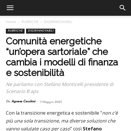
Home
RUBRICHE
DIGIRINNOVABILI
RUBRICHE
DIGIRINNOVABILI
Comunità energetiche
“un’opera sartoriale” che
cambia i modelli di finanza
e sostenibilità
Ne parliamo con Stefano Monticelli presidente di
Scenario B aps
Da
Agnese Cecchini
-
7 Maggio 2025
Con la transizione energetica e sostenibile “
non c’è
più una sola transizione, ma diverse soluzioni che
vanno valutate caso per caso
” così
Stefano