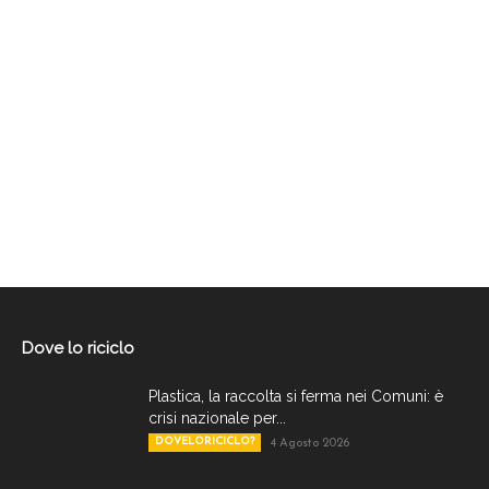
Dove lo riciclo
Plastica, la raccolta si ferma nei Comuni: è
crisi nazionale per...
DOVELORICICLO?
4 Agosto 2026