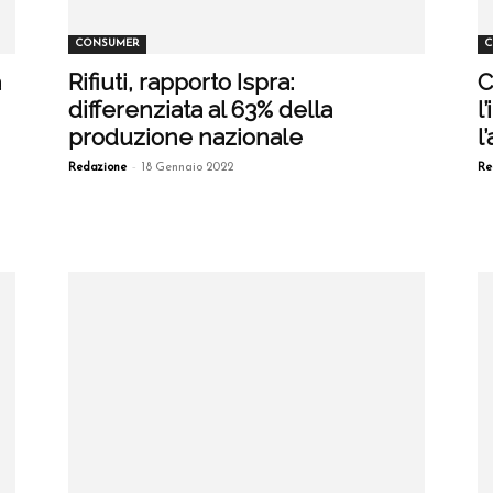
CONSUMER
C
a
Rifiuti, rapporto Ispra:
C
differenziata al 63% della
l
produzione nazionale
l
-
Redazione
18 Gennaio 2022
Re