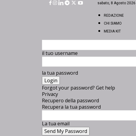
sabato, 8 Agosto 2026
REDAZIONE
CHI SIAMO
MEDIA KIT
il tuo username
la tua password
Forgot your password? Get help
Privacy
Recupero della password
Recupera la tua password
La tua email