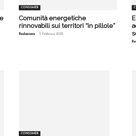
CONSUMER
C
te
Comunità energetiche
E
rinnovabili sui territori “in pillole”
a
s
-
Redazione
3 Febbraio 2025
Re
CONSUMER