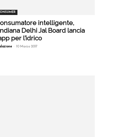
ONSUMER
onsumatore intelligente,
’indiana Delhi Jal Board lancia
’app per l’idrico
-
dazione
10 Marzo 2017