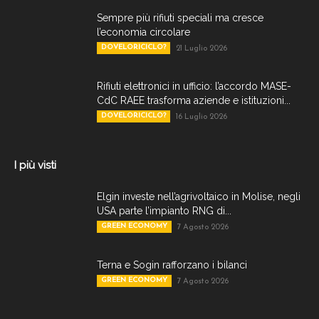
Sempre più rifiuti speciali ma cresce
l’economia circolare
DOVELORICICLO?
21 Luglio 2026
Rifiuti elettronici in ufficio: l’accordo MASE-
CdC RAEE trasforma aziende e istituzioni...
DOVELORICICLO?
16 Luglio 2026
I più visti
Elgin investe nell’agrivoltaico in Molise, negli
USA parte l’impianto RNG di...
GREEN ECONOMY
7 Agosto 2026
Terna e Sogin rafforzano i bilanci
GREEN ECONOMY
7 Agosto 2026