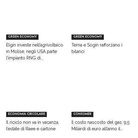
GREEN ECONOMY
GREEN ECONOMY
Elgin investe nell’agrivoltaico
Terna e Sogin rafforzano i
in Molise, negli USA parte
bilanci
l’impianto RNG di...
ECONOMIA CIRCOLARE
CONSUMER
Il riciclo non va in vacanza,
Il costo nascosto del gas: 9,5
l’estate di Raee e cartone
Miliardi di euro all’anno il...