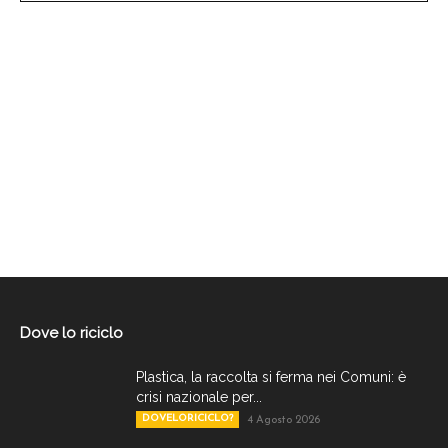
Dove lo riciclo
Plastica, la raccolta si ferma nei Comuni: è
crisi nazionale per...
DOVELORICICLO?
4 Agosto 2026