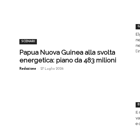
G
El
ne
SCENARI
ne
Papua Nuova Guinea alla svolta
l’
energetica: piano da 483 milioni
-
Redazione
27 Luglio 2026
E
Il
va
e 