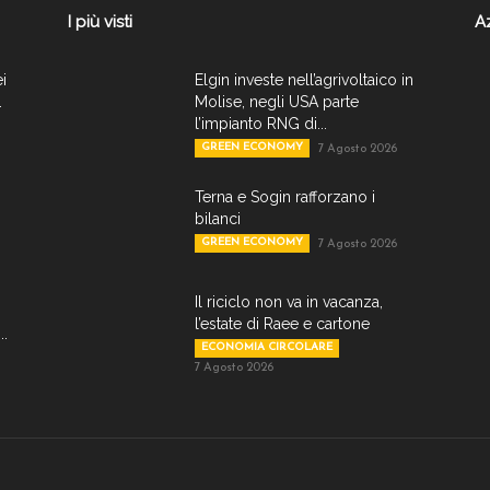
I più visti
A
ei
Elgin investe nell’agrivoltaico in
.
Molise, negli USA parte
l’impianto RNG di...
GREEN ECONOMY
7 Agosto 2026
Terna e Sogin rafforzano i
bilanci
GREEN ECONOMY
7 Agosto 2026
Il riciclo non va in vacanza,
l’estate di Raee e cartone
..
ECONOMIA CIRCOLARE
7 Agosto 2026