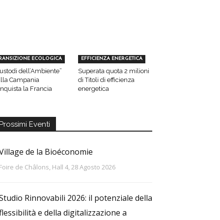
RANSIZIONE ECOLOGICA
EFFICIENZA ENERGETICA
ustodi dell’Ambiente”
Superata quota 2 milioni
lla Campania
di Titoli di efficienza
nquista la Francia
energetica
Prossimi Eventi
Village de la Bioéconomie
Foire de Châlons, Hall 4, 28 Agosto 2026
Studio Rinnovabili 2026: il potenziale della
flessibilità e della digitalizzazione a