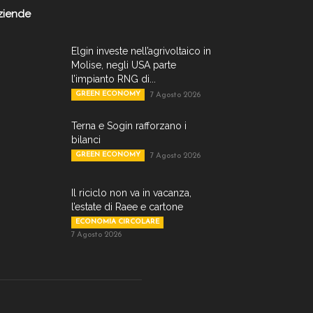
ziende
Elgin investe nell’agrivoltaico in
Molise, negli USA parte
l’impianto RNG di...
GREEN ECONOMY
7 Agosto 2026
Terna e Sogin rafforzano i
bilanci
GREEN ECONOMY
7 Agosto 2026
Il riciclo non va in vacanza,
l’estate di Raee e cartone
ECONOMIA CIRCOLARE
7 Agosto 2026