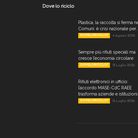
Dove lo riciclo
Plastica, la raccolta si ferma n
Comuni: è crisi nazionale per..
DOVELORICICLO?
4 Agosto 2026
Sempre più rifiuti speciali ma
cresce l’economia circolare
DOVELORICICLO?
21 Luglio 2026
Rifiuti elettronici in ufficio:
l’accordo MASE-CdC RAEE
trasforma aziende e istituzioni.
DOVELORICICLO?
16 Luglio 2026