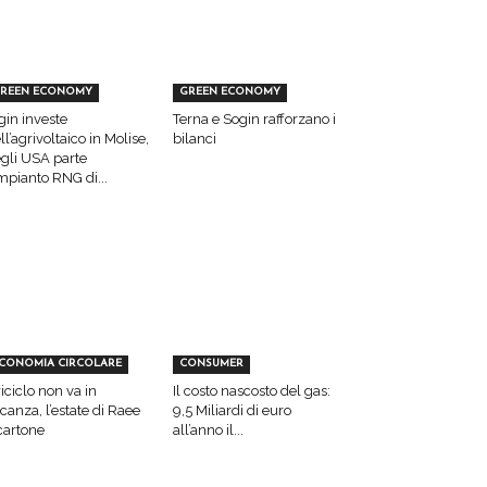
REEN ECONOMY
GREEN ECONOMY
gin investe
Terna e Sogin rafforzano i
ll’agrivoltaico in Molise,
bilanci
gli USA parte
impianto RNG di...
CONOMIA CIRCOLARE
CONSUMER
 riciclo non va in
Il costo nascosto del gas:
canza, l’estate di Raee
9,5 Miliardi di euro
cartone
all’anno il...