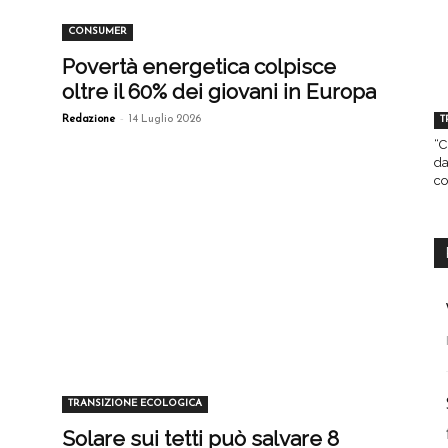
CONSUMER
Povertà energetica colpisce
oltre il 60% dei giovani in Europa
-
T
Redazione
14 Luglio 2026
“C
da
co
TRANSIZIONE ECOLOGICA
Solare sui tetti può salvare 8