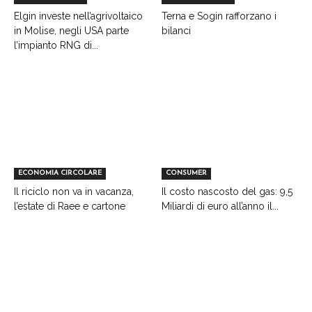
Elgin investe nell’agrivoltaico
Terna e Sogin rafforzano i
in Molise, negli USA parte
bilanci
l’impianto RNG di...
ECONOMIA CIRCOLARE
CONSUMER
Il riciclo non va in vacanza,
Il costo nascosto del gas: 9,5
l’estate di Raee e cartone
Miliardi di euro all’anno il...