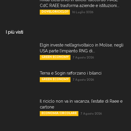
CdC RAEE trasforma aziende e istituzioni...
DOVELORICICLO?
16 Luglio 2026
I più visti
Elgin investe nell’agrivoltaico in Molise, negli
USA parte l’impianto RNG di...
GREEN ECONOMY
7 Agosto 2026
Terna e Sogin rafforzano i bilanci
GREEN ECONOMY
7 Agosto 2026
Il riciclo non va in vacanza, l’estate di Raee e
cartone
ECONOMIA CIRCOLARE
7 Agosto 2026