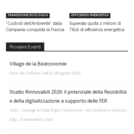
TRANSIZIONE ECOLOGICA
EFFICIENZA ENERGETICA
“Custodi dell’Ambiente” dalla
Superata quota 2 milioni di
Campania conquista la Francia
Titoli di efficienza energetica
Prossimi Eventi
Village de la Bioéconomie
Foire de Châlons, Hall 4, 28 Agosto 2026
Studio Rinnovabili 2026: il potenziale della flessibilità
e della digitalizzazione a supporto delle FER
SSEC - Storage & Solar Expo Conference - Via Oreficeria Vicenza -
Italy, 23 Settembre 2026