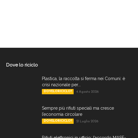
Dove lo riciclo
Plastica, la raccolta si ferma nei Comuni: è
crisi nazionale per...
DOVELORICICLO?
4 Agosto 2026
Sempre più rifiuti speciali ma cresce
l’economia circolare
DOVELORICICLO?
21 Luglio 2026
Rifiuti elettronici in ufficio: l’accordo MASE-