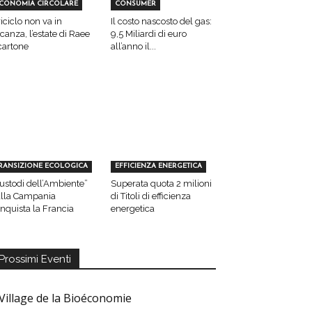
CONOMIA CIRCOLARE
CONSUMER
 riciclo non va in
Il costo nascosto del gas:
canza, l’estate di Raee
9,5 Miliardi di euro
cartone
all’anno il...
RANSIZIONE ECOLOGICA
EFFICIENZA ENERGETICA
ustodi dell’Ambiente”
Superata quota 2 milioni
lla Campania
di Titoli di efficienza
nquista la Francia
energetica
Prossimi Eventi
Village de la Bioéconomie