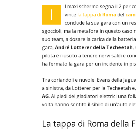
l maxi schermo segna il 2 per 
I
vince
la tappa di
Roma
del
camp
conclude la sua gara con un res
sgoccioli, ma la metafora in questo caso n
suo team, a dosare la carica della batteri
gara,
André Lotterer della Techeetah
,
pilota è riuscito a tenere nervi saldi e c
ha fermato la gara per un incidente in pista
Tra coriandoli e nuvole, Evans della Jagua
a sinistra, da Lotterer per la Techeetah e
AG
. Ai piedi dei gladiatori elettrici una f
volta hanno sentito il sibilo di un’auto ele
La tappa di Roma della 