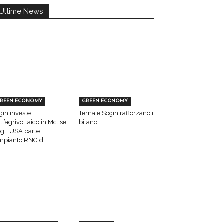
Ultime News
REEN ECONOMY
GREEN ECONOMY
gin investe
Terna e Sogin rafforzano i
ll’agrivoltaico in Molise,
bilanci
gli USA parte
impianto RNG di...