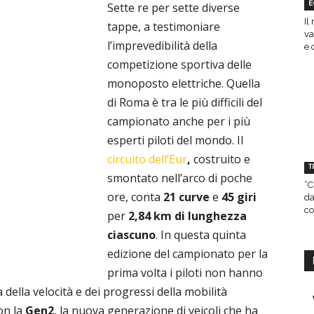
Sette re per sette diverse
E
Il
tappe, a testimoniare
va
l’imprevedibilità della
e 
competizione sportiva delle
monoposto elettriche. Quella
di Roma è tra le più difficili del
campionato anche per i più
esperti piloti del mondo. Il
circuito dell’Eur
,
costruito e
T
smontato nell’arco di poche
“C
ore, conta
21 curve
e
45 giri
da
co
per
2,84 km di lunghezza
ciascuno
. In questa quinta
edizione del campionato per la
prima volta i piloti non hanno
ella velocità e dei progressi della mobilità
on la
Gen2
, la nuova generazione di veicoli che ha