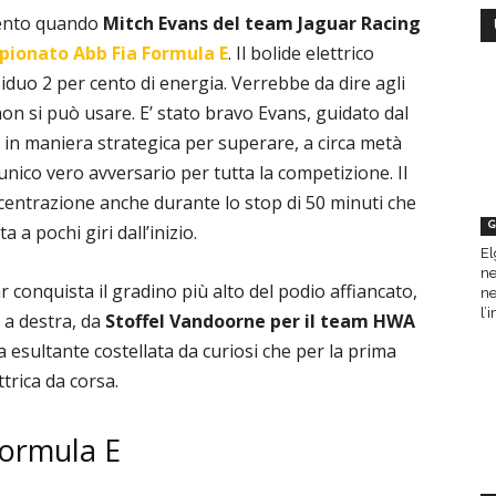
cento quando
Mitch Evans del team Jaguar Racing
ionato Abb Fia Formula E
. Il bolide elettrico
iduo 2 per cento di energia. Verrebbe da dire agli
on si può usare. E’ stato bravo Evans, guidato dal
a in maniera strategica per superare, a circa metà
 unico vero avversario per tutta la competizione. Il
oncentrazione anche durante lo stop di 50 minuti che
G
 a pochi giri dall’inizio.
El
ne
r conquista il gradino più alto del podio affiancato,
ne
l’
, a destra, da
Stoffel Vandoorne per il team HWA
olla esultante costellata da curiosi che per la prima
ttrica da corsa.
Formula E