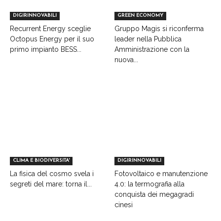
DIGIRINNOVABILI
GREEN ECONOMY
Recurrent Energy sceglie
Gruppo Magis si riconferma
Octopus Energy per il suo
leader nella Pubblica
primo impianto BESS...
Amministrazione con la
nuova...
CLIMA E BIODIVERSITA'
DIGIRINNOVABILI
La fisica del cosmo svela i
Fotovoltaico e manutenzione
segreti del mare: torna il...
4.0: la termografia alla
conquista dei megagradi
cinesi