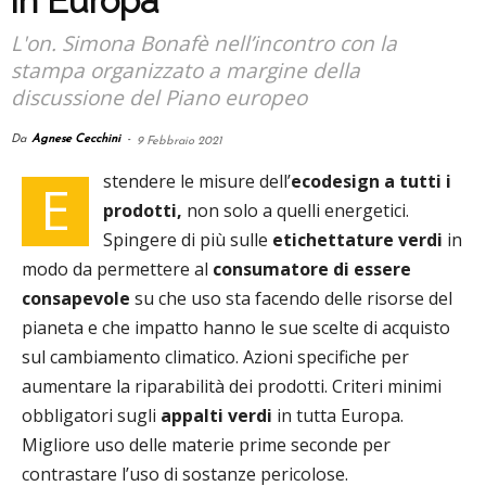
in Europa
L'on. Simona Bonafè nell’incontro con la
stampa organizzato a margine della
discussione del Piano europeo
Da
Agnese Cecchini
-
9 Febbraio 2021
stendere le misure dell’
ecodesign a tutti i
E
prodotti,
non solo a quelli energetici.
Spingere di più sulle
etichettature verdi
in
modo da permettere al
consumatore di essere
consapevole
su che uso sta facendo delle risorse del
pianeta e che impatto hanno le sue scelte di acquisto
sul cambiamento climatico. Azioni specifiche per
aumentare la riparabilità dei prodotti. Criteri minimi
obbligatori sugli
appalti verdi
in tutta Europa.
Migliore uso delle materie prime seconde per
contrastare l’uso di sostanze pericolose.