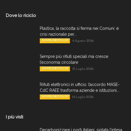
Dove lo riciclo
Plastica, la raccolta si ferma nei Comuni: è
crisi nazionale per...
DOVELORICICLO?
4 Agosto 2026
Sempre più rifiuti speciali ma cresce
l’economia circolare
DOVELORICICLO?
21 Luglio 2026
Rifiuti elettronici in ufficio: l’accordo MASE-
CdC RAEE trasforma aziende e istituzioni...
DOVELORICICLO?
16 Luglio 2026
I più visti
Decarbonizzare i porti italiani, siglata l’intesa