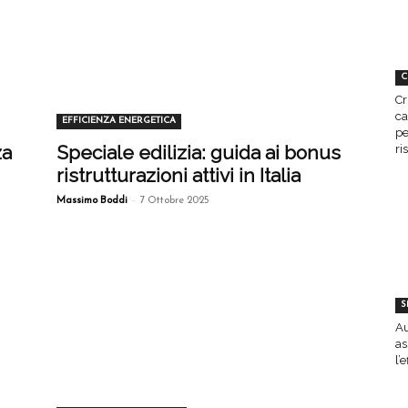
C
Cr
ca
EFFICIENZA ENERGETICA
pe
za
Speciale edilizia: guida ai bonus
ri
ristrutturazioni attivi in Italia
-
Massimo Boddi
7 Ottobre 2025
S
Au
as
l’