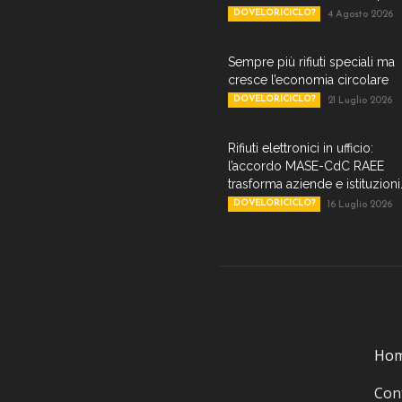
DOVELORICICLO?
4 Agosto 2026
Sempre più rifiuti speciali ma
cresce l’economia circolare
DOVELORICICLO?
21 Luglio 2026
Rifiuti elettronici in ufficio:
l’accordo MASE-CdC RAEE
trasforma aziende e istituzioni.
DOVELORICICLO?
16 Luglio 2026
Ho
Cont