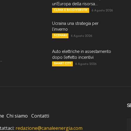
un’Europa della risorsa...
CLIMA E BIODIVERSITA'
6 Agosto 2026
Ucraina una strategia per
l’inverno
SCENARI
6 Agosto 2026
Auto elettriche in assestamento
dopo l’effetto incentivi
..
SMART CITY
6 Agosto 2026
S
me
Chi siamo
Contatti
attaci:
redazione@canaleenergia.com