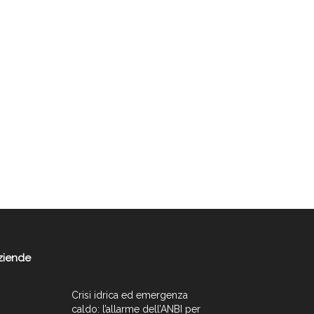
ziende
Crisi idrica ed emergenza
caldo: l’allarme dell’ANBI per