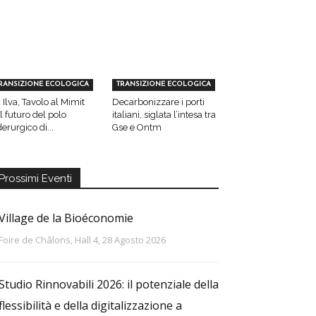
RANSIZIONE ECOLOGICA
TRANSIZIONE ECOLOGICA
 Ilva, Tavolo al Mimit
Decarbonizzare i porti
l futuro del polo
italiani, siglata l’intesa tra
derurgico di...
Gse e Ontm
Prossimi Eventi
Village de la Bioéconomie
Foire de Châlons, Hall 4, 28 Agosto 2026
Studio Rinnovabili 2026: il potenziale della
flessibilità e della digitalizzazione a