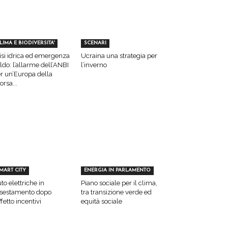
LIMA E BIODIVERSITA'
SCENARI
isi idrica ed emergenza
Ucraina una strategia per
ldo: l’allarme dell’ANBI
l’inverno
r un’Europa della
sorsa...
MART CITY
ENERGIA IN PARLAMENTO
to elettriche in
Piano sociale per il clima,
sestamento dopo
tra transizione verde ed
effetto incentivi
equità sociale