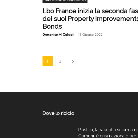
TRANSIZIONE ECOLOGICA
Lbo France inizia la seconda fa
dei suoi Property Improvement
Bonds
-
Domenico M Calcioli
15 Giugno 2022
1
2
Dove lo riciclo
Plastica, la raccolta si ferma n
Comuni: è crisi nazionale per..