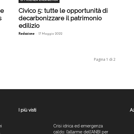
EFFICIENZA ENERGETICA
se
Civico 5: tutte le opportunità di
s
decarbonizzare il patrimonio
edilizio
-
Redazione
17 Maggio 2022
Pagina 1 di 2
I più visti
A
ei
Crisi idrica ed emergenza
.
caldo: l’allarme dell’ANBI per