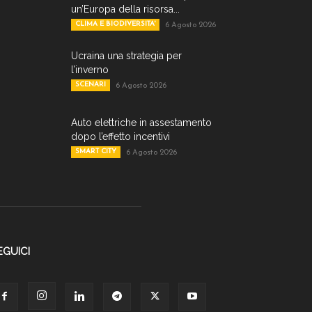
un’Europa della risorsa...
CLIMA E BIODIVERSITA'
6 Agosto 2026
Ucraina una strategia per
l’inverno
SCENARI
6 Agosto 2026
Auto elettriche in assestamento
dopo l’effetto incentivi
SMART CITY
6 Agosto 2026
EGUICI