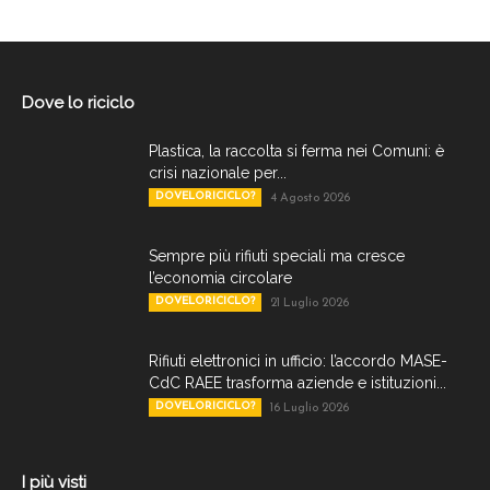
Dove lo riciclo
Plastica, la raccolta si ferma nei Comuni: è
crisi nazionale per...
DOVELORICICLO?
4 Agosto 2026
Sempre più rifiuti speciali ma cresce
l’economia circolare
DOVELORICICLO?
21 Luglio 2026
Rifiuti elettronici in ufficio: l’accordo MASE-
CdC RAEE trasforma aziende e istituzioni...
DOVELORICICLO?
16 Luglio 2026
I più visti