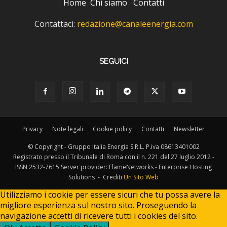
Home
Chi siamo
Contatti
Contattaci:
redazione@canaleenergia.com
SEGUICI
Privacy
Note legali
Cookie policy
Contatti
Newsletter
© Copyright - Gruppo Italia Energia S.R.L. P.iva 08613401002
Registrato presso il Tribunale di Roma con il n. 221 del 27 luglio 2012 -
ISSN 2532-7615 Server provider: FlameNetworks - Enterprise Hosting
Solutions - Crediti
Un Sito Web
Utilizziamo i cookie per essere sicuri che tu possa avere la
migliore esperienza sul nostro sito. Proseguendo la
navigazione accetti di ricevere tutti i cookies del sito.