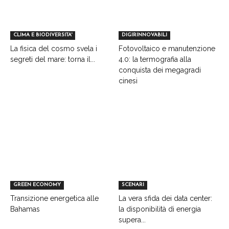
CLIMA E BIODIVERSITA'
DIGIRINNOVABILI
La fisica del cosmo svela i
Fotovoltaico e manutenzione
segreti del mare: torna il...
4.0: la termografia alla
conquista dei megagradi
cinesi
GREEN ECONOMY
SCENARI
Transizione energetica alle
La vera sfida dei data center:
Bahamas
la disponibilità di energia
supera...