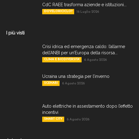
CdC RAEE trasforma aziende e istituzioni...
DOVELORICICLO?
16 Luglio 2026
I più visti
Crisi idrica ed emergenza caldo: l’allarme
dell’ANBI per un’Europa della risorsa...
CLIMA E BIODIVERSITA'
6 Agosto 2026
Ucraina una strategia per l’inverno
SCENARI
6 Agosto 2026
Auto elettriche in assestamento dopo l’effetto
incentivi
SMART CITY
6 Agosto 2026