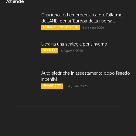
Aziende
Crisi idrica ed emergenza caldo: l’allarme
dell’ANBI per un’Europa della risorsa...
CLIMA E BIODIVERSITA'
6 Agosto 2026
Ucraina una strategia per l’inverno
SCENARI
6 Agosto 2026
Auto elettriche in assestamento dopo l’effetto
incentivi
SMART CITY
6 Agosto 2026