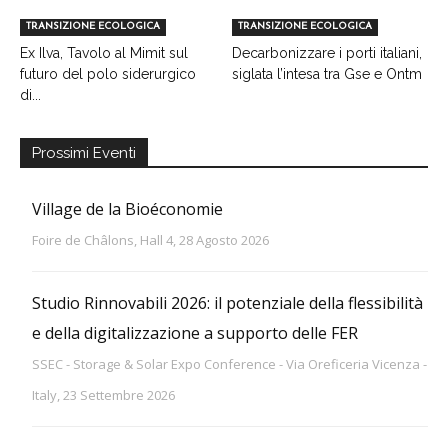
TRANSIZIONE ECOLOGICA
TRANSIZIONE ECOLOGICA
Ex Ilva, Tavolo al Mimit sul
Decarbonizzare i porti italiani,
futuro del polo siderurgico
siglata l’intesa tra Gse e Ontm
di...
Prossimi Eventi
Village de la Bioéconomie
Foire de Châlons, Hall 4, 28 Agosto 2026
Studio Rinnovabili 2026: il potenziale della flessibilità
e della digitalizzazione a supporto delle FER
SSEC - Storage & Solar Expo Conference - Via Oreficeria Vicenza -
Italy, 23 Settembre 2026