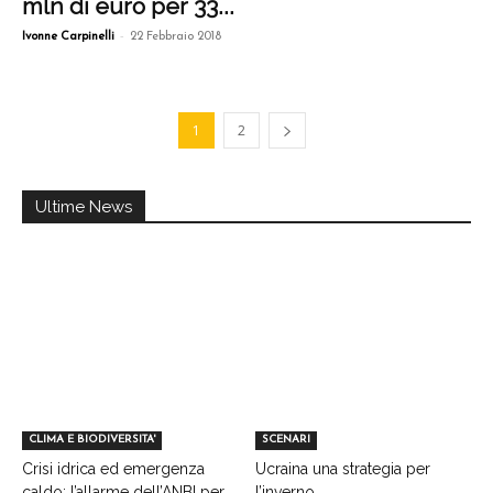
mln di euro per 33...
-
Ivonne Carpinelli
22 Febbraio 2018
1
2
Ultime News
CLIMA E BIODIVERSITA'
SCENARI
Crisi idrica ed emergenza
Ucraina una strategia per
caldo: l’allarme dell’ANBI per
l’inverno