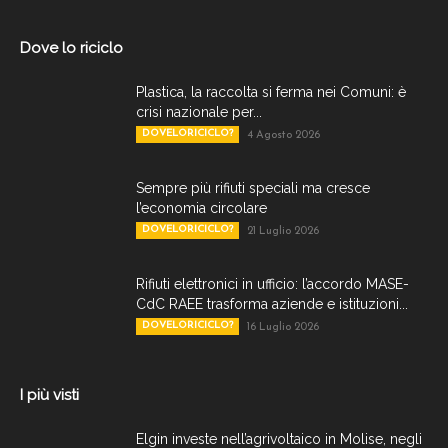
Dove lo riciclo
Plastica, la raccolta si ferma nei Comuni: è
crisi nazionale per...
DOVELORICICLO?
4 Agosto 2026
Sempre più rifiuti speciali ma cresce
l’economia circolare
DOVELORICICLO?
21 Luglio 2026
Rifiuti elettronici in ufficio: l’accordo MASE-
CdC RAEE trasforma aziende e istituzioni...
DOVELORICICLO?
16 Luglio 2026
I più visti
Elgin investe nell’agrivoltaico in Molise, negli