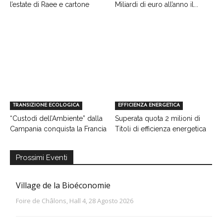
l’estate di Raee e cartone
Miliardi di euro all’anno il...
TRANSIZIONE ECOLOGICA
EFFICIENZA ENERGETICA
“Custodi dell’Ambiente” dalla
Superata quota 2 milioni di
Campania conquista la Francia
Titoli di efficienza energetica
Prossimi Eventi
Village de la Bioéconomie
Foire de Châlons, Hall 4, 28 Agosto 2026