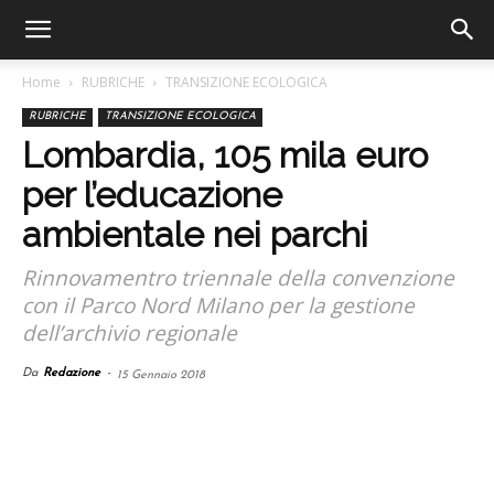
Home
RUBRICHE
TRANSIZIONE ECOLOGICA
RUBRICHE
TRANSIZIONE ECOLOGICA
Lombardia, 105 mila euro
per l’educazione
ambientale nei parchi
Rinnovamentro triennale della convenzione
con il Parco Nord Milano per la gestione
dell’archivio regionale
Da
Redazione
-
15 Gennaio 2018