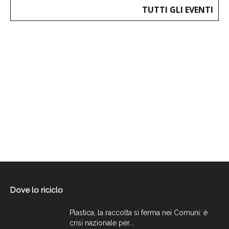
TUTTI GLI EVENTI
Dove lo riciclo
Plastica, la raccolta si ferma nei Comuni: è
crisi nazionale per...