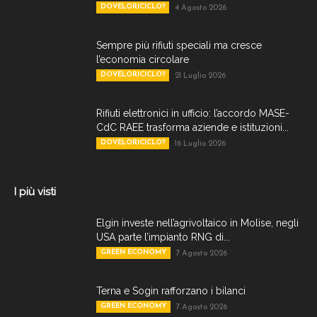
DOVELORICICLO?
4 Agosto 2026
Sempre più rifiuti speciali ma cresce
l’economia circolare
DOVELORICICLO?
21 Luglio 2026
Rifiuti elettronici in ufficio: l’accordo MASE-
CdC RAEE trasforma aziende e istituzioni...
DOVELORICICLO?
16 Luglio 2026
I più visti
Elgin investe nell’agrivoltaico in Molise, negli
USA parte l’impianto RNG di...
GREEN ECONOMY
7 Agosto 2026
Terna e Sogin rafforzano i bilanci
GREEN ECONOMY
7 Agosto 2026