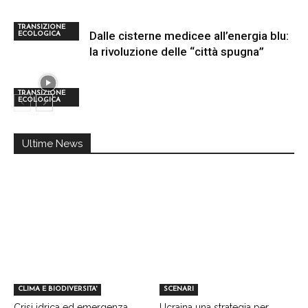
TRANSIZIONE
Dalle cisterne medicee all’energia blu:
ECOLOGICA
la rivoluzione delle “città spugna”
TRANSIZIONE
ECOLOGICA
Ultime News
CLIMA E BIODIVERSITA'
SCENARI
Crisi idrica ed emergenza
Ucraina una strategia per