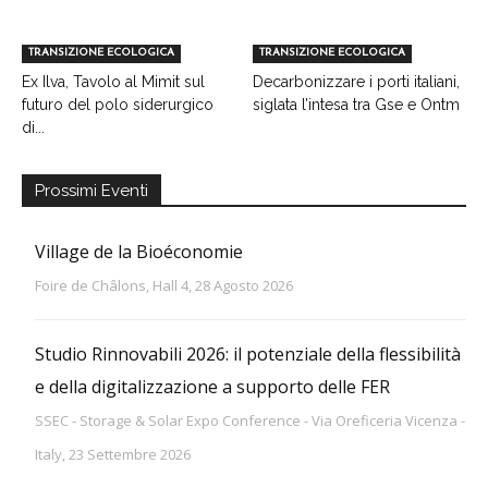
TRANSIZIONE ECOLOGICA
TRANSIZIONE ECOLOGICA
Ex Ilva, Tavolo al Mimit sul
Decarbonizzare i porti italiani,
futuro del polo siderurgico
siglata l’intesa tra Gse e Ontm
di...
Prossimi Eventi
Village de la Bioéconomie
Foire de Châlons, Hall 4, 28 Agosto 2026
Studio Rinnovabili 2026: il potenziale della flessibilità
e della digitalizzazione a supporto delle FER
SSEC - Storage & Solar Expo Conference - Via Oreficeria Vicenza -
Italy, 23 Settembre 2026