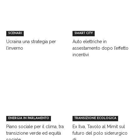
SCENARI
SMART CITY
Ucraina una strategia per
Auto elettriche in
l’inverno
assestamento dopo l’effetto
incentivi
ENERGIA IN PARLAMENTO
TRANSIZIONE ECOLOGICA
Piano sociale per il clima, tra
Ex Ilva, Tavolo al Mimit sul
transizione verde ed equità
futuro del polo siderurgico
sociale
di...