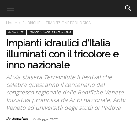
Home
RUBRICHE
TRANSIZIONE ECOLOGICA
RUBRICHE
TRANSIZIONE ECOLOGICA
Impianti idraulici d’Italia
illuminati con il tricolore e
inno nazionale
Al via stasera Terrevolute il festival che
celebra quest’anno il centenario del
congresso regionale delle Bonifiche Venete.
Iniziativa promossa da Anbi nazionale, Anbi
Veneto ed università degli studi di Padova
Da
Redazione
-
25 Maggio 2022