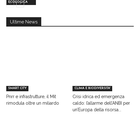
ECOLOGICA
Ultime News
SMART CITY
CLIMA E BIODIVERSITA'
Pnrr e infrastrutture, il Mit
Crisi idrica ed emergenza
rimodula oltre un miliardo
caldo: l’allarme dell’ANBI per
un’Europa della risorsa...