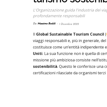
L'Organizzazione guida l'industria dei viag
profondamente responsabili
Da
Massimo Boddi
-
1 Dicembre 2025
Il
Global Sustainable Tourism Council
(
viaggi responsabili e, più in generale, del
costituisce come un’entità indipendente e
Uniti
. La sua funzione non è quella di cer
missione più ambiziosa consiste nell’istitu
sostenibilità
. Questo le conferisce una c
certificazioni rilasciate da organismi terzi