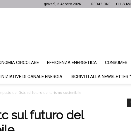
giovedì, 6 Agosto 2026
REDAZIONE
CHI SIA
ONOMIA CIRCOLARE
EFFICIENZA ENERGETICA
CONSUMER
Canale
 INIZIATIVE DI CANALE ENERGIA
ISCRIVITI ALLA NEWSLETTER 
impatto del Gstc sul futuro del turismo sostenibile
Energia
c sul futuro del
ile