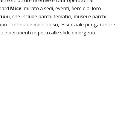
 altre strutture ricettive e tour operator. Si
dard
Mice
, mirato a sedi, eventi, fiere e ai loro
ioni
, che include parchi tematici, musei e parchi
luppo continuo e meticoloso, essenziale per garantire
 e pertinenti rispetto alle sfide emergenti.