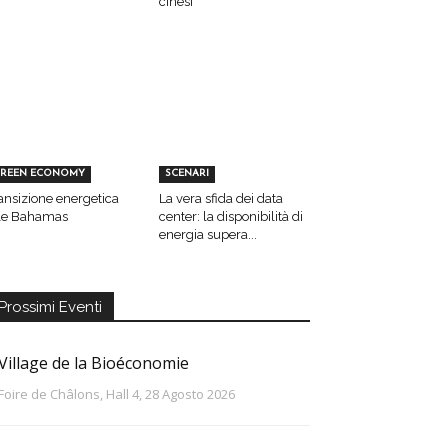
cinesi
REEN ECONOMY
SCENARI
ansizione energetica
La vera sfida dei data
le Bahamas
center: la disponibilità di
energia supera...
Prossimi Eventi
Village de la Bioéconomie
Foire de Châlons, Hall 4, 28 Agosto 2026