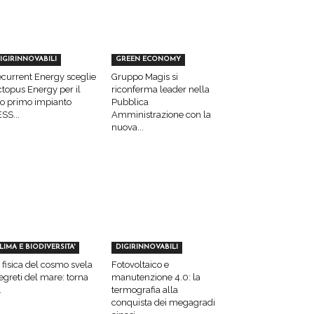
IGIRINNOVABILI
GREEN ECONOMY
current Energy sceglie
Gruppo Magis si
topus Energy per il
riconferma leader nella
o primo impianto
Pubblica
SS...
Amministrazione con la
nuova...
LIMA E BIODIVERSITA'
DIGIRINNOVABILI
 fisica del cosmo svela
Fotovoltaico e
segreti del mare: torna
manutenzione 4.0: la
.
termografia alla
conquista dei megagradi