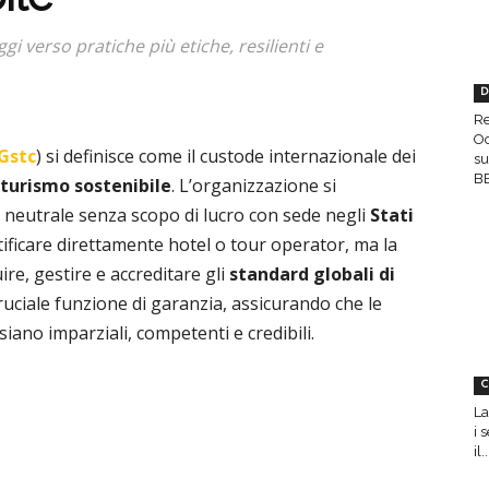
gi verso pratiche più etiche, resilienti e
D
Re
Oc
Gstc
) si definisce come il custode internazionale dei
su
BE
turismo sostenibile
. L’organizzazione si
 neutrale senza scopo di lucro con sede negli
Stati
tificare direttamente hotel o tour operator, ma la
ire, gestire e accreditare gli
standard globali di
ruciale funzione di garanzia, assicurando che le
 siano imparziali, competenti e credibili.
C
La
i 
il..