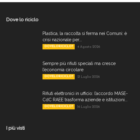
Dove lo riciclo
Plastica, la raccolta si ferma nei Comuni: è
crisi nazionale per...
DOVELORICICLO?
4 Agosto 2026
Sempre più rifiuti speciali ma cresce
l’economia circolare
DOVELORICICLO?
21 Luglio 2026
Rifiuti elettronici in ufficio: l’accordo MASE-
CdC RAEE trasforma aziende e istituzioni...
DOVELORICICLO?
16 Luglio 2026
I più visti