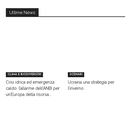
Ultime News
CLIMA E BIODIVERSITA'
SCENARI
Crisi idrica ed emergenza
Ucraina una strategia per
caldo: l’allarme dell’ANBI per
l’inverno
un’Europa della risorsa...