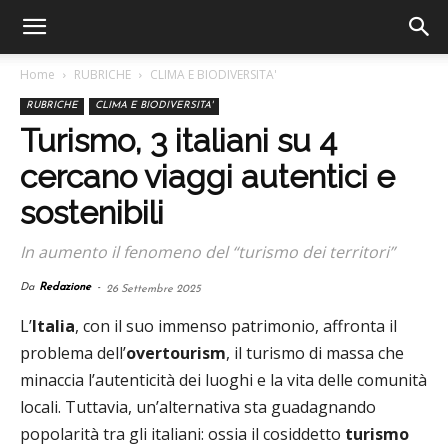
Home
RUBRICHE
CLIMA E BIODIVERSITA'
RUBRICHE
CLIMA E BIODIVERSITA'
Turismo, 3 italiani su 4
cercano viaggi autentici e
sostenibili
In aumento il fenomeno del “turismo dei territori”
Da
Redazione
-
26 Settembre 2025
L’
Italia
, con il suo immenso patrimonio, affronta il
problema dell’
overtourism
, il turismo di massa che
minaccia l’autenticità dei luoghi e la vita delle comunità
locali. Tuttavia, un’alternativa sta guadagnando
popolarità tra gli italiani: ossia il cosiddetto
turismo