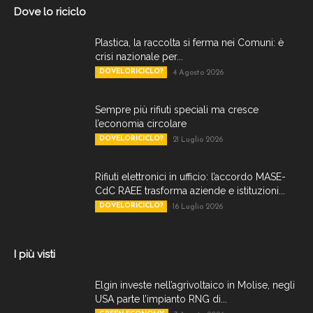
Dove lo riciclo
Plastica, la raccolta si ferma nei Comuni: è
crisi nazionale per...
DOVELORICICLO?
4 Agosto 2026
Sempre più rifiuti speciali ma cresce
l’economia circolare
DOVELORICICLO?
21 Luglio 2026
Rifiuti elettronici in ufficio: l’accordo MASE-
CdC RAEE trasforma aziende e istituzioni...
DOVELORICICLO?
16 Luglio 2026
I più visti
Elgin investe nell’agrivoltaico in Molise, negli
USA parte l’impianto RNG di...