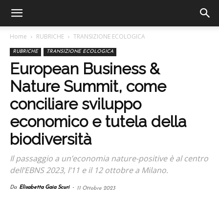
Home
RUBRICHE
TRANSIZIONE ECOLOGICA
RUBRICHE
TRANSIZIONE ECOLOGICA
European Business &
Nature Summit, come
conciliare sviluppo
economico e tutela della
biodiversità
Il passaggio a un’economia nature-positive è al centro
dell’EBNS 2023, l’11 e il 12 ottobre a Milano.
Da
Elisabetta Gaia Scuri
-
11 Ottobre 2023