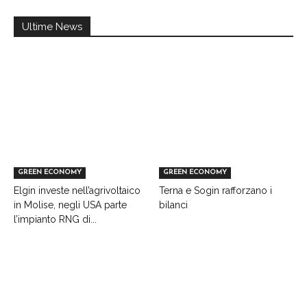
Ultime News
GREEN ECONOMY
GREEN ECONOMY
Elgin investe nell’agrivoltaico
Terna e Sogin rafforzano i
in Molise, negli USA parte
bilanci
l’impianto RNG di...