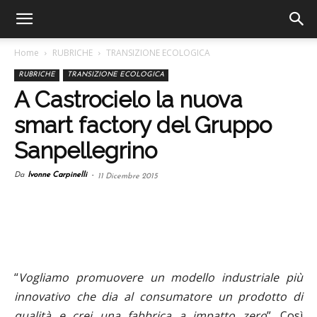
Home
RUBRICHE
TRANSIZIONE ECOLOGICA
RUBRICHE
TRANSIZIONE ECOLOGICA
A Castrocielo la nuova
smart factory del Gruppo
Sanpellegrino
Da
Ivonne Carpinelli
-
11 Dicembre 2015
“
Vogliamo promuovere un modello industriale più
innovativo che dia al consumatore un prodotto di
qualità e crei una fabbrica a impatto zero
”. Così