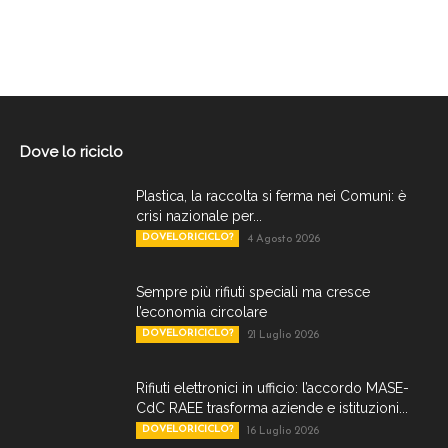
Dove lo riciclo
Plastica, la raccolta si ferma nei Comuni: è
crisi nazionale per...
DOVELORICICLO?
4 Agosto 2026
Sempre più rifiuti speciali ma cresce
l’economia circolare
DOVELORICICLO?
21 Luglio 2026
Rifiuti elettronici in ufficio: l’accordo MASE-
CdC RAEE trasforma aziende e istituzioni...
DOVELORICICLO?
16 Luglio 2026