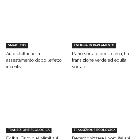
SMART CITY
ENERGIA IN PARLAMENTO
Auto elettriche in
Piano sociale per il clima, tra
assestamento dopo l’effetto
transizione verde ed equità
incentivi
sociale
TRANSIZIONE ECOLOGICA
TRANSIZIONE ECOLOGICA
Ex Ilva, Tavolo al Mimit sul
Decarbonizzare i porti italiani,