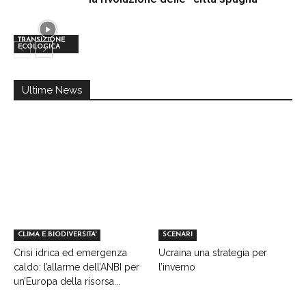
TRANSIZIONE
ECOLOGICA
Ultime News
CLIMA E BIODIVERSITA'
SCENARI
Crisi idrica ed emergenza
Ucraina una strategia per
caldo: l’allarme dell’ANBI per
l’inverno
un’Europa della risorsa...