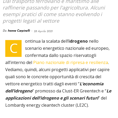
Dal trasporto ferroviario e marittimo alle
raffinerie passando per l'agricoltura. Alcuni
esempi pratici di come stanno evolvendo i
progetti legati al vettore
Da
Ivonne Carpinelli
-
28 Aprile 2021
ontinua la scalata dell’
idrogeno
nello
C
scenario energetico nazionale ed europeo,
confermata dallo spazio riservatogli
all’interno del
Piano nazionale di ripresa e resilienza
.
Vediamo, quindi, alcuni progetti applicativi per capire
quali sono le concrete opportunità di crescita del
vettore energetico tratti dagli eventi “
L’economia
dell’idrogeno
” promosso da Clust-ER Greentech e “
Le
applicazioni dell’idrogeno e gli scenari futuri
” del
Lombardy energy cleantech cluster (LE2C).