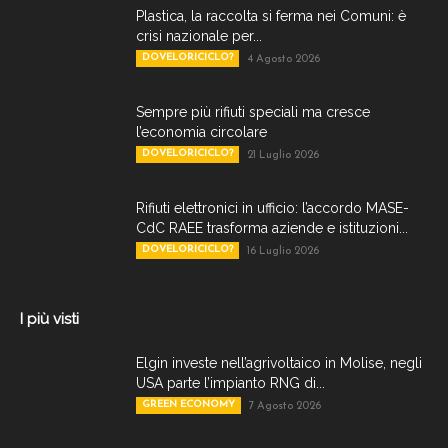
Plastica, la raccolta si ferma nei Comuni: è
crisi nazionale per...
DOVELORICICLO?
4 Agosto 2026
Sempre più rifiuti speciali ma cresce
l’economia circolare
DOVELORICICLO?
21 Luglio 2026
Rifiuti elettronici in ufficio: l’accordo MASE-
CdC RAEE trasforma aziende e istituzioni...
DOVELORICICLO?
16 Luglio 2026
I più visti
Elgin investe nell’agrivoltaico in Molise, negli
USA parte l’impianto RNG di...
GREEN ECONOMY
7 Agosto 2026