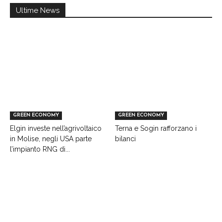
Ultime News
GREEN ECONOMY
GREEN ECONOMY
Elgin investe nell’agrivoltaico
Terna e Sogin rafforzano i
in Molise, negli USA parte
bilanci
l’impianto RNG di...