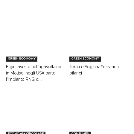
GREEN ECONOMY
GREEN ECONOMY
Elgin investe nell’agrivoltaico
Terna e Sogin rafforzano i
in Molise, negli USA parte
bilanci
l’impianto RNG di...
ECONOMIA CIRCOLARE
CONSUMER