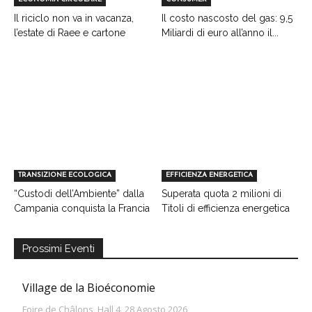
Il riciclo non va in vacanza,
Il costo nascosto del gas: 9,5
l’estate di Raee e cartone
Miliardi di euro all’anno il...
TRANSIZIONE ECOLOGICA
EFFICIENZA ENERGETICA
“Custodi dell’Ambiente” dalla
Superata quota 2 milioni di
Campania conquista la Francia
Titoli di efficienza energetica
Prossimi Eventi
Village de la Bioéconomie
Foire de Châlons, Hall 4, 28 Agosto 2026