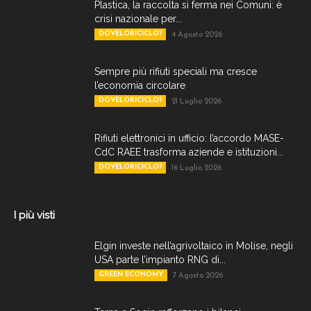
Plastica, la raccolta si ferma nei Comuni: è
crisi nazionale per...
DOVELORICICLO?
4 Agosto 2026
Sempre più rifiuti speciali ma cresce
l’economia circolare
DOVELORICICLO?
21 Luglio 2026
Rifiuti elettronici in ufficio: l’accordo MASE-
CdC RAEE trasforma aziende e istituzioni...
DOVELORICICLO?
16 Luglio 2026
I più visti
Elgin investe nell’agrivoltaico in Molise, negli
USA parte l’impianto RNG di...
GREEN ECONOMY
7 Agosto 2026