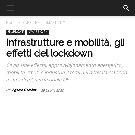
Home
RUBRICHE
SMART CITY
RUBRICHE
SMART CITY
Infrastrutture e mobilità, gli
effetti del lockdown
Covid side effects: approvvigionamento energetico,
mobilità, rifiuti e industria. I temi della tavola rotonda
a cura di e7, settimanale QE
Da
Agnese Cecchini
-
29 Luglio 2020