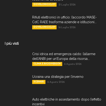
DOVELORICICLO?
21 Luglio 2026
Rifiuti elettronici in ufficio: l’accordo MASE-
CdC RAEE trasforma aziende e istituzioni...
DOVELORICICLO?
16 Luglio 2026
I più visti
Crisi idrica ed emergenza caldo: l’allarme
dell’ANBI per un’Europa della risorsa...
CLIMA E BIODIVERSITA'
6 Agosto 2026
Ucraina una strategia per l’inverno
SCENARI
6 Agosto 2026
Auto elettriche in assestamento dopo l’effetto
incentivi