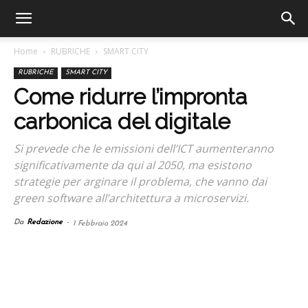
Home
RUBRICHE
SMART CITY
RUBRICHE
SMART CITY
Come ridurre l’impronta
carbonica del digitale
Si prevede che le emissioni dell’ICT aumenteranno
significativamente da qui al 2050, ma esistono
strategie per arginare il problema, che vanno dai
green software all’architettura a microservizi.
Da
Redazione
-
1 Febbraio 2024