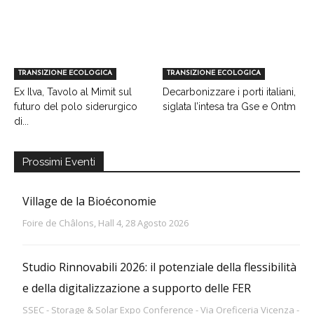
TRANSIZIONE ECOLOGICA
TRANSIZIONE ECOLOGICA
Ex Ilva, Tavolo al Mimit sul
Decarbonizzare i porti italiani,
futuro del polo siderurgico
siglata l’intesa tra Gse e Ontm
di...
Prossimi Eventi
Village de la Bioéconomie
Foire de Châlons, Hall 4, 28 Agosto 2026
Studio Rinnovabili 2026: il potenziale della flessibilità
e della digitalizzazione a supporto delle FER
SSEC - Storage & Solar Expo Conference - Via Oreficeria Vicenza -