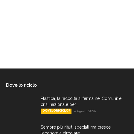
Dove lo riciclo
Plastica, la raccolta si ferma nei Comuni: è
crisi nazionale per...
DOVELORICICLO?
4 Agosto 2026
Sempre più rifiuti speciali ma cresce
l’economia circolare