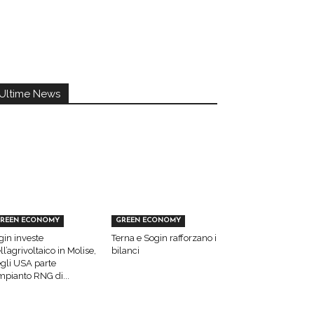
Ultime News
REEN ECONOMY
GREEN ECONOMY
gin investe
Terna e Sogin rafforzano i
ll’agrivoltaico in Molise,
bilanci
gli USA parte
impianto RNG di...