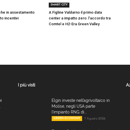
SMART CITY
iche in assestamento
A Figline Valdarno il primo data
to incentivi
center a impatto zero: l’accordo tra
Comtel e H2-Era Green Valley
I più visti
A
ei
Elgin investe nell’agrivoltaico in
.
Molise, negli USA parte
l’impianto RNG di...
GREEN ECONOMY
7 Agosto 2026