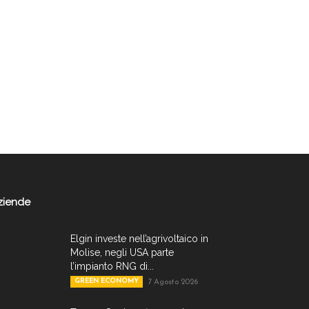
ziende
Elgin investe nell’agrivoltaico in
Molise, negli USA parte
l’impianto RNG di...
GREEN ECONOMY
7 Agosto 2026