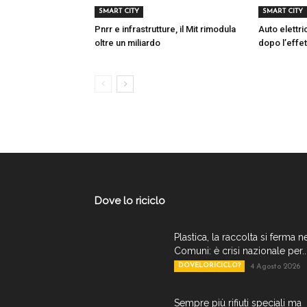
SMART CITY
SMART CITY
Pnrr e infrastrutture, il Mit rimodula
Auto elettr
oltre un miliardo
dopo l’effet
Dove lo riciclo
Plastica, la raccolta si ferma n
Comuni: è crisi nazionale per..
DOVELORICICLO?
4 Agosto 2026
Sempre più rifiuti speciali ma