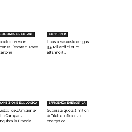
CONOMIA CIRCOLARE
CONSUMER
 riciclo non va in
Il costo nascosto del gas:
canza, l’estate di Raee
9,5 Miliardi di euro
cartone
all’anno il...
RANSIZIONE ECOLOGICA
EFFICIENZA ENERGETICA
ustodi dell’Ambiente”
Superata quota 2 milioni
lla Campania
di Titoli di efficienza
nquista la Francia
energetica