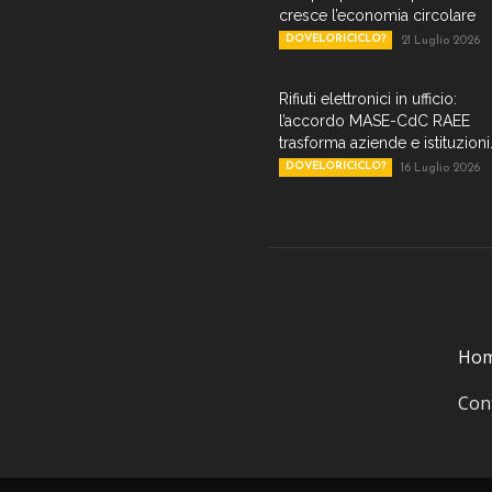
cresce l’economia circolare
DOVELORICICLO?
21 Luglio 2026
Rifiuti elettronici in ufficio:
l’accordo MASE-CdC RAEE
trasforma aziende e istituzioni.
DOVELORICICLO?
16 Luglio 2026
Ho
Cont