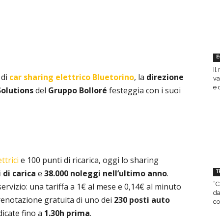
E
Il
 di
car sharing elettrico Bluetorino
, la
direzione
va
e 
Solutions
del
Gruppo Bolloré
festeggia con i suoi
ttrici
e 100 punti di ricarica, oggi lo sharing
 di carica
e
38.000 noleggi nell’ultimo anno
.
T
“C
l servizio: una tariffa a 1€ al mese e 0,14€ al minuto
da
renotazione gratuita di uno dei
230 posti auto
co
dicate fino a
1.30h prima
.