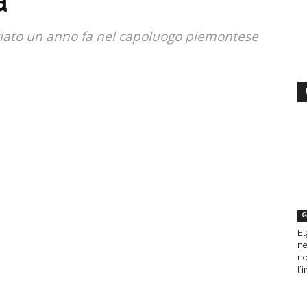
a
anciato un anno fa nel capoluogo piemontese
G
El
ne
ne
l’