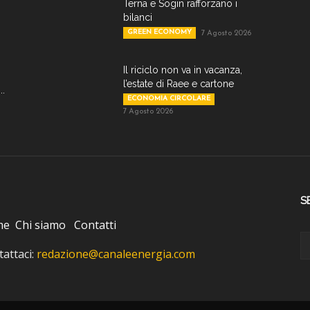
Terna e Sogin rafforzano i
bilanci
GREEN ECONOMY
7 Agosto 2026
Il riciclo non va in vacanza,
l’estate di Raee e cartone
..
ECONOMIA CIRCOLARE
7 Agosto 2026
S
me
Chi siamo
Contatti
attaci:
redazione@canaleenergia.com