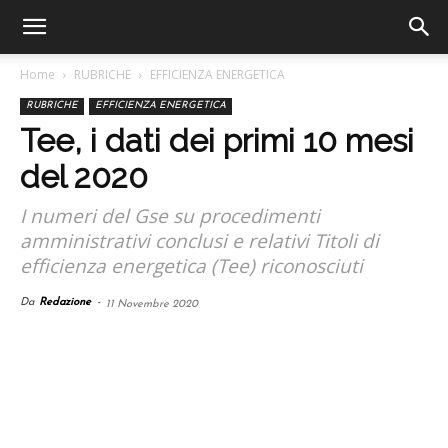
Home
RUBRICHE
EFFICIENZA ENERGETICA
RUBRICHE
EFFICIENZA ENERGETICA
Tee, i dati dei primi 10 mesi
del 2020
I numeri del Gse su procedimenti
amministrativi conclusi e relativi Titoli di
efficienza energetica (Tee) riconosciuti
Da
Redazione
-
11 Novembre 2020