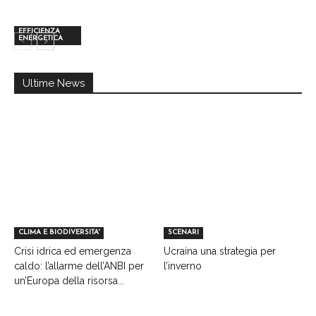
EFFICIENZA
ENERGETICA
Ultime News
CLIMA E BIODIVERSITA'
SCENARI
Crisi idrica ed emergenza
Ucraina una strategia per
caldo: l’allarme dell’ANBI per
l’inverno
un’Europa della risorsa...