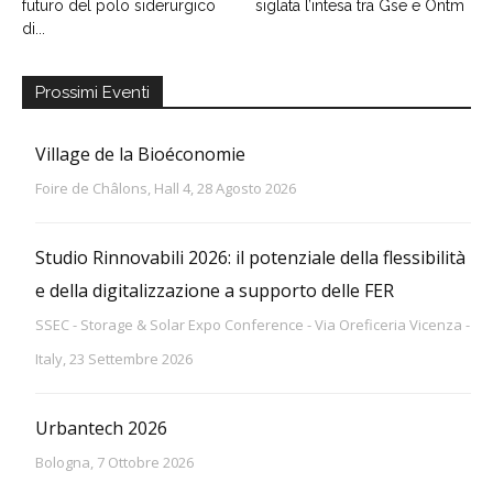
futuro del polo siderurgico
siglata l’intesa tra Gse e Ontm
di...
Prossimi Eventi
Village de la Bioéconomie
Foire de Châlons, Hall 4, 28 Agosto 2026
Studio Rinnovabili 2026: il potenziale della flessibilità
e della digitalizzazione a supporto delle FER
SSEC - Storage & Solar Expo Conference - Via Oreficeria Vicenza -
Italy, 23 Settembre 2026
Urbantech 2026
Bologna, 7 Ottobre 2026