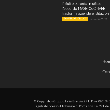
Rifiuti elettronici in ufficio:
l’accordo MASE-CdC RAEE
trasforma aziende e istituzioni.
DOVELORICICLO?
16 Luglio 2026
Ho
Cont
© Copyright - Gruppo Italia Energia S.R.L. P.iva 08613
Registrato presso il Tribunale di Roma con il n. 221 de