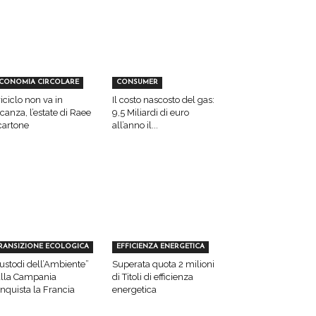
CONOMIA CIRCOLARE
CONSUMER
 riciclo non va in
Il costo nascosto del gas:
canza, l’estate di Raee
9,5 Miliardi di euro
cartone
all’anno il...
RANSIZIONE ECOLOGICA
EFFICIENZA ENERGETICA
ustodi dell’Ambiente”
Superata quota 2 milioni
lla Campania
di Titoli di efficienza
nquista la Francia
energetica