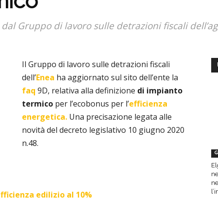
mico
al Gruppo di lavoro sulle detrazioni fiscali dell’a
Il Gruppo di lavoro sulle detrazioni fiscali
dell’
Enea
ha aggiornato sul sito dell’ente la
faq
9D, relativa alla definizione
di impianto
termico
per l’ecobonus per l’
efficienza
energetica.
Una precisazione legata
alle
novità del decreto legislativo 10 giugno 2020
n.48.
G
El
ne
ne
l’
efficienza edilizio al 10%