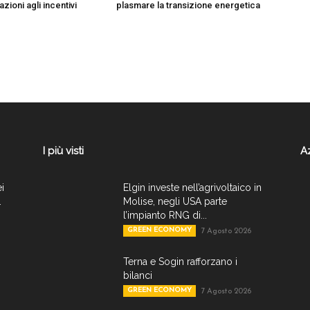
azioni agli incentivi
plasmare la transizione energetica
I più visti
A
ei
Elgin investe nell’agrivoltaico in
.
Molise, negli USA parte
l’impianto RNG di...
GREEN ECONOMY
7 Agosto 2026
Terna e Sogin rafforzano i
bilanci
GREEN ECONOMY
7 Agosto 2026