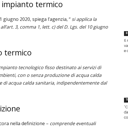
di impianto termico
’11 giugno 2020, spiega l’agenzia, “
si applica la
ll’art. 3, comma 1, lett. c) del D. Lgs. del 10 giugno
E
Il
va
o termico
e 
impianto tecnologico fisso destinato ai servizi di
ambienti, con o senza produzione di acqua calda
ne di acqua calda sanitaria, indipendentemente dal
T
izione
“C
da
co
cora nella definizione –
comprende eventuali