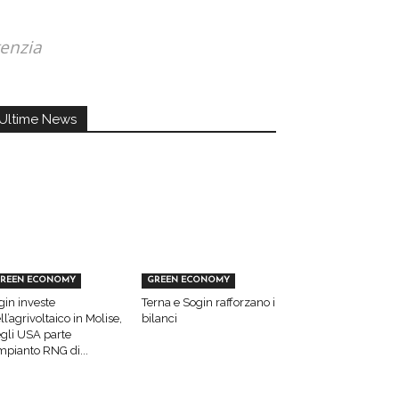
genzia
Ultime News
REEN ECONOMY
GREEN ECONOMY
gin investe
Terna e Sogin rafforzano i
ll’agrivoltaico in Molise,
bilanci
gli USA parte
impianto RNG di...