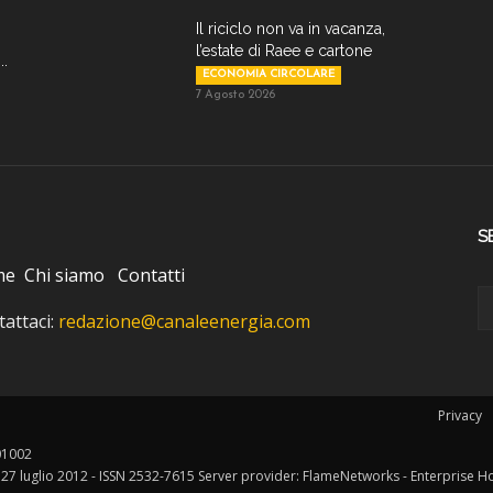
Il riciclo non va in vacanza,
l’estate di Raee e cartone
..
ECONOMIA CIRCOLARE
7 Agosto 2026
S
me
Chi siamo
Contatti
attaci:
redazione@canaleenergia.com
Privacy
401002
l 27 luglio 2012 - ISSN 2532-7615 Server provider: FlameNetworks - Enterprise H