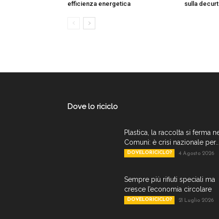
efficienza energetica
sulla decurt
Dove lo riciclo
Plastica, la raccolta si ferma n
Comuni: è crisi nazionale per..
DOVELORICICLO?
4 Agosto 2026
Sempre più rifiuti speciali ma
cresce l’economia circolare
DOVELORICICLO?
21 Luglio 2026