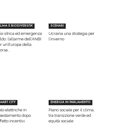
LIMA E BIODIVERSITA'
SCENARI
isi idrica ed emergenza
Ucraina una strategia per
ldo: l’allarme dell’ANBI
l’inverno
r un’Europa della
sorsa...
MART CITY
ENERGIA IN PARLAMENTO
to elettriche in
Piano sociale per il clima,
sestamento dopo
tra transizione verde ed
effetto incentivi
equità sociale