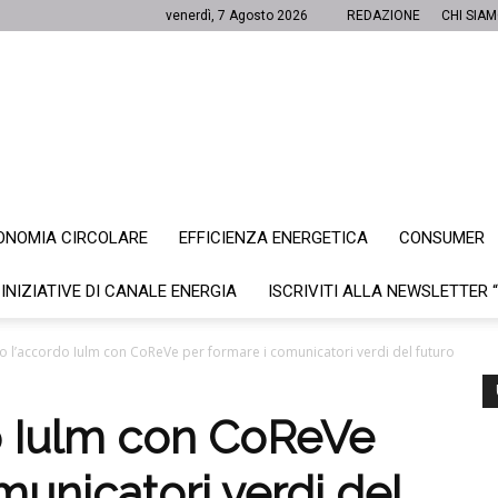
venerdì, 7 Agosto 2026
REDAZIONE
CHI SIA
ONOMIA CIRCOLARE
EFFICIENZA ENERGETICA
CONSUMER
Canale
 INIZIATIVE DI CANALE ENERGIA
ISCRIVITI ALLA NEWSLETTER 
to l’accordo Iulm con CoReVe per formare i comunicatori verdi del futuro
Energia
do Iulm con CoReVe
municatori verdi del