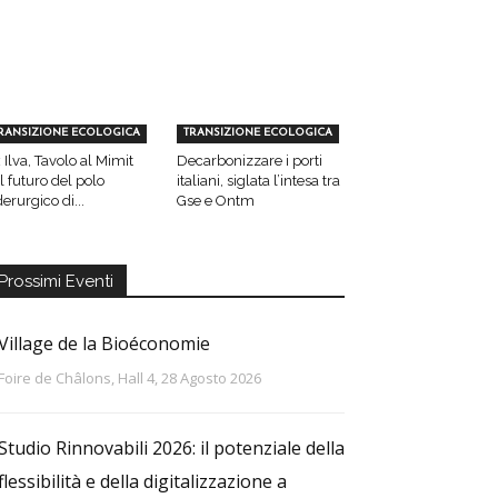
RANSIZIONE ECOLOGICA
TRANSIZIONE ECOLOGICA
 Ilva, Tavolo al Mimit
Decarbonizzare i porti
l futuro del polo
italiani, siglata l’intesa tra
derurgico di...
Gse e Ontm
Prossimi Eventi
Village de la Bioéconomie
Foire de Châlons, Hall 4, 28 Agosto 2026
Studio Rinnovabili 2026: il potenziale della
flessibilità e della digitalizzazione a