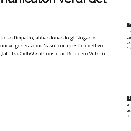
C
Cr
in storie d’impatto, abbandonando gli slogan e
ca
pe
e nuove generazioni. Nasce con questo obiettivo
ri
glato tra
CoReVe
(il Consorzio Recupero Vetro) e
S
Au
as
l’