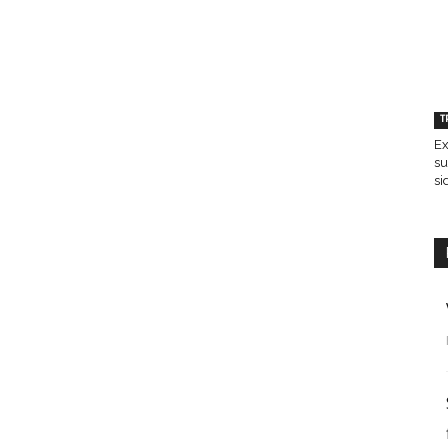
T
Ex
su
si