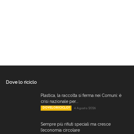
Dove lo riciclo
Plastica, la raccolta si ferma nei Comuni: è
crisi nazionale per...
DOVELORICICLO?
4 Agosto 2026
Sempre più rifiuti speciali ma cresce
l’economia circolare