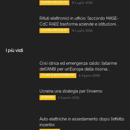
DOVELORICICLO?
21 Luglio 2026
Rifiuti elettronici in ufficio: l’accordo MASE-
CdC RAEE trasforma aziende e istituzioni...
DOVELORICICLO?
16 Luglio 2026
I più visti
Crisi idrica ed emergenza caldo: l’allarme
dell’ANBI per un’Europa della risorsa...
CLIMA E BIODIVERSITA'
6 Agosto 2026
Ucraina una strategia per l’inverno
SCENARI
6 Agosto 2026
Auto elettriche in assestamento dopo l’effetto
incentivi