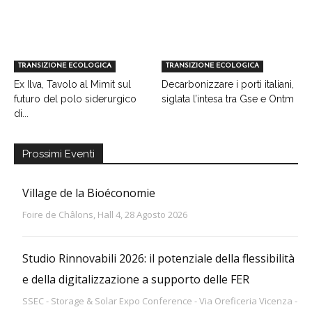
TRANSIZIONE ECOLOGICA
TRANSIZIONE ECOLOGICA
Ex Ilva, Tavolo al Mimit sul
Decarbonizzare i porti italiani,
futuro del polo siderurgico
siglata l’intesa tra Gse e Ontm
di...
Prossimi Eventi
Village de la Bioéconomie
Foire de Châlons, Hall 4, 28 Agosto 2026
Studio Rinnovabili 2026: il potenziale della flessibilità
e della digitalizzazione a supporto delle FER
SSEC - Storage & Solar Expo Conference - Via Oreficeria Vicenza -