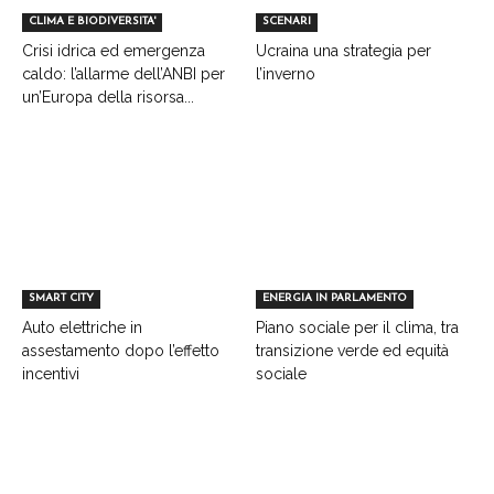
CLIMA E BIODIVERSITA'
SCENARI
Crisi idrica ed emergenza
Ucraina una strategia per
caldo: l’allarme dell’ANBI per
l’inverno
un’Europa della risorsa...
SMART CITY
ENERGIA IN PARLAMENTO
Auto elettriche in
Piano sociale per il clima, tra
assestamento dopo l’effetto
transizione verde ed equità
incentivi
sociale