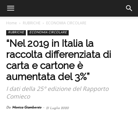
Home
RUBRICHE
ECONOMIA CIRCOLARE
RUBRICHE
ECONOMIA CIRCOLARE
“Nel 2019 in Italia la
raccolta differenziata di
carta e cartone è
aumentata del 3%”
I dati della 25° edizione del Rapporto
Comieco
Da
Monica Giambersio
-
21 Luglio 2020