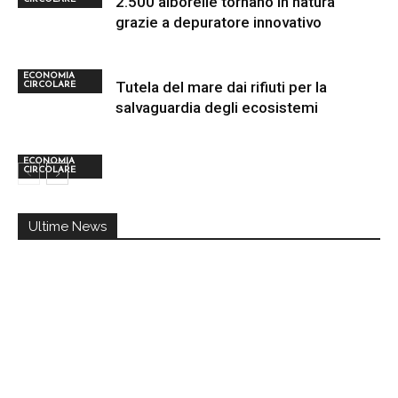
2.500 alborelle tornano in natura
grazie a depuratore innovativo
ECONOMIA
Tutela del mare dai rifiuti per la
CIRCOLARE
salvaguardia degli ecosistemi
ECONOMIA
CIRCOLARE
Ultime News