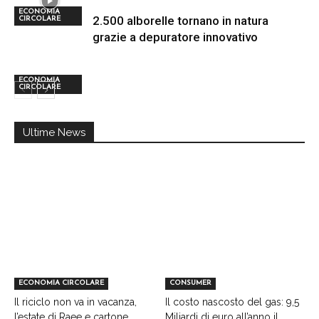
ECONOMIA
2.500 alborelle tornano in natura
CIRCOLARE
grazie a depuratore innovativo
ECONOMIA
CIRCOLARE
Ultime News
ECONOMIA CIRCOLARE
CONSUMER
Il riciclo non va in vacanza,
Il costo nascosto del gas: 9,5
l’estate di Raee e cartone
Miliardi di euro all’anno il...