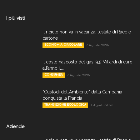
I più visti
Il riciclo non va in vacanza, l’estate di Raee e
cartone
ECONOMIA CIRCOLARE
7 Agosto 2026
Il costo nascosto del gas: 9,5 Miliardi di euro
all’anno il...
CONSUMER
7 Agosto 2026
“Custodi dell’Ambiente” dalla Campania
conquista la Francia
TRANSIZIONE ECOLOGICA
7 Agosto 2026
Aziende