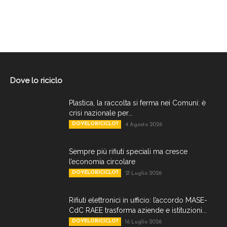
Dove lo riciclo
Plastica, la raccolta si ferma nei Comuni: è
crisi nazionale per...
DOVELORICICLO?
4 Agosto 2026
Sempre più rifiuti speciali ma cresce
l’economia circolare
DOVELORICICLO?
21 Luglio 2026
Rifiuti elettronici in ufficio: l’accordo MASE-
CdC RAEE trasforma aziende e istituzioni...
DOVELORICICLO?
16 Luglio 2026