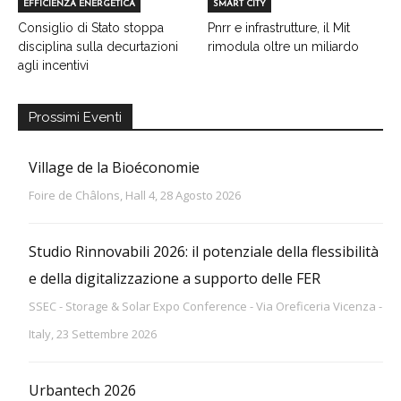
EFFICIENZA ENERGETICA
SMART CITY
Consiglio di Stato stoppa
Pnrr e infrastrutture, il Mit
disciplina sulla decurtazioni
rimodula oltre un miliardo
agli incentivi
Prossimi Eventi
Village de la Bioéconomie
Foire de Châlons, Hall 4, 28 Agosto 2026
Studio Rinnovabili 2026: il potenziale della flessibilità
e della digitalizzazione a supporto delle FER
SSEC - Storage & Solar Expo Conference - Via Oreficeria Vicenza -
Italy, 23 Settembre 2026
Urbantech 2026