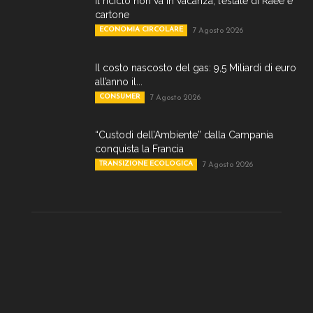
Il riciclo non va in vacanza, l’estate di Raee e
cartone
ECONOMIA CIRCOLARE
7 Agosto 2026
Il costo nascosto del gas: 9,5 Miliardi di euro
all’anno il...
CONSUMER
7 Agosto 2026
“Custodi dell’Ambiente” dalla Campania
conquista la Francia
TRANSIZIONE ECOLOGICA
7 Agosto 2026