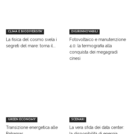
CLIMA E BIODIVERSITA'
DIGIRINNOVABILI
La fisica del cosmo svela i
Fotovoltaico e manutenzione
segreti del mare: torna il...
4.0: la termografia alla
conquista dei megagradi
cinesi
GREEN ECONOMY
SCENARI
Transizione energetica alle
La vera sfida dei data center:
Bahamas
la disponibilità di energia