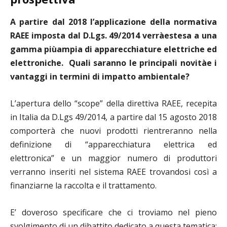
A partire dal 2018 l
’
applicazione della normativa
RAEE imposta dal D.Lgs. 49/2014 verr
à
estesa a una
gamma pi
ù
ampia di apparecchiature elettriche ed
elettroniche. Quali saranno le principali novit
à
e i
vantaggi in termini di impatto ambientale?
L’apertura dello “scope” della direttiva RAEE, recepita
in Italia da D.Lgs 49/2014, a partire dal 15 agosto 2018
comporterà che nuovi prodotti rientreranno nella
definizione di “apparecchiatura elettrica ed
elettronica” e un maggior numero di produttori
verranno inseriti nel sistema RAEE trovandosi così a
finanziarne la raccolta e il trattamento.
E’ doveroso specificare che ci troviamo nel pieno
svolgimento di un dibattito dedicato a questa tematica: