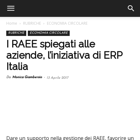
Home
RUBRICHE
ECONOMIA CIRCOLARE
RUBRICHE
ECONOMIA CIRCOLARE
I RAEE spiegati alle
aziende, l’iniziativa di ERP
Italia
Da
Monica Giambersio
-
13 Aprile 2017
Dare un supporto nella gestione dei RAEE, favorire un