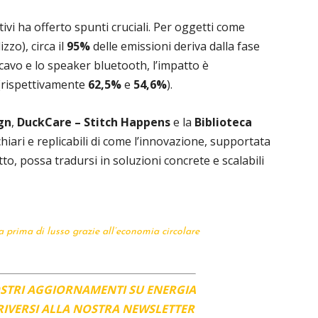
vi ha offerto spunti cruciali. Per oggetti come
izzo), circa il
95%
delle emissioni deriva dalla fase
i-cavo e lo speaker bluetooth, l’impatto è
(rispettivamente
62,5%
e
54,6%
).
gn
,
DuckCare – Stitch Happens
e la
Biblioteca
ari e replicabili di come l’innovazione, supportata
tto, possa tradursi in soluzioni concrete e scalabili
ia prima di lusso grazie all’economia circolare
OSTRI AGGIORNAMENTI SU ENERGIA
CRIVERSI ALLA NOSTRA NEWSLETTER