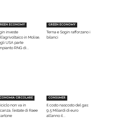
REEN ECONOMY
GREEN ECONOMY
gin investe
Terna e Sogin rafforzano i
ll’agrivoltaico in Molise,
bilanci
gli USA parte
impianto RNG di...
CONOMIA CIRCOLARE
CONSUMER
 riciclo non va in
Il costo nascosto del gas:
canza, l’estate di Raee
9,5 Miliardi di euro
cartone
all’anno il...