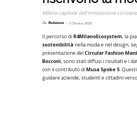
Milano capitale dell'innovazione circolar
Da
Redazione
-
7 Ottobre 2025
Il percorso di
R4MilanoEcosystem
, la p
sostenibilità
nella moda e nel design, seg
presentazione del
Circular Fashion Man
Bocconi
, sono stati diffusi i risultati e i 
con il contributo di
Musa Spoke 5
. Quest
guidare aziende, studenti e cittadini vers