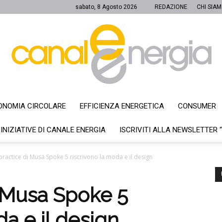
sabato, 8 Agosto 2026
REDAZIONE
CHI SIA
ONOMIA CIRCOLARE
EFFICIENZA ENERGETICA
CONSUMER
Canale
 INIZIATIVE DI CANALE ENERGIA
ISCRIVITI ALLA NEWSLETTER 
practice di Musa Spoke 5 riscrivono la moda e il design
Energia
i Musa Spoke 5
da e il design