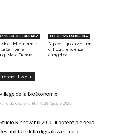
RANSIZIONE ECOLOGICA
EFFICIENZA ENERGETICA
ustodi dell’Ambiente”
Superata quota 2 milioni
lla Campania
di Titoli di efficienza
nquista la Francia
energetica
Prossimi Eventi
Village de la Bioéconomie
Foire de Châlons, Hall 4, 28 Agosto 2026
Studio Rinnovabili 2026: il potenziale della
flessibilità e della digitalizzazione a