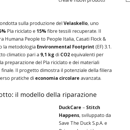
creare nuovi prodotti
condotta sulla produzione del
Velaskello
, uno
5%
Pla riciclato e
15%
fibre tessili recuperate. Il
ra Humana People to People Italia, Casati Flock &
to la metodologia
Environmental Footprint
(EF) 3.1.
atto climatico pari a
9,1 kg
di
CO2
equivalenti per
la preparazione del Pla riciclato e dei materiali
inale. Il progetto dimostra il potenziale della filiera
verso pratiche di
economia circolare
avanzata.
otto: il modello della riparazione
DuckCare
–
Stitch
Happens
, sviluppato da
Save The Duck S.p.A. e