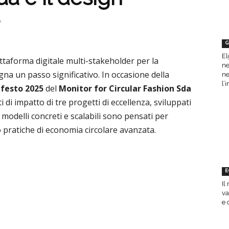
e
G
El
iattaforma digitale multi-stakeholder per la
ne
na un passo significativo. In occasione della
ne
l’
ifesto 2025
del
Monitor for Circular Fashion Sda
dati di impatto di tre progetti di eccellenza, sviluppati
i modelli concreti e scalabili sono pensati per
o pratiche di economia circolare avanzata.
E
Il
va
e 