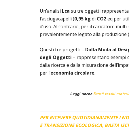
Un’analisi
Lca
su tre oggetti rappresentati
l’asciugacapelli (
0,95 kg
di
CO2
eq per util
d’uso. Al contrario, per il caricatore mult
prevalentemente legato alla produzione 
Questi tre progetti –
Dalla Moda al Desi
degli Oggetti
– rappresentano esempi chi
dalla ricerca e dalla misurazione dell’impa
per l’
economia circolare
.
Leggi anche
Scarti tessili mater
PER RICEVERE QUOTIDIANAMENTE I N
E TRANSIZIONE ECOLOGICA, BASTA IS