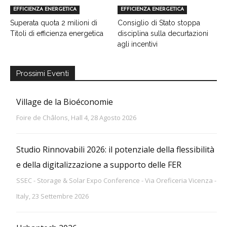
EFFICIENZA ENERGETICA
EFFICIENZA ENERGETICA
Superata quota 2 milioni di
Consiglio di Stato stoppa
Titoli di efficienza energetica
disciplina sulla decurtazioni
agli incentivi
Prossimi Eventi
Village de la Bioéconomie
Foire de Châlons, Hall 4, 28 Agosto 2026
Studio Rinnovabili 2026: il potenziale della flessibilità
e della digitalizzazione a supporto delle FER
SSEC - Storage & Solar Expo Conference - Via Oreficeria Vicenza -
Italy, 23 Settembre 2026