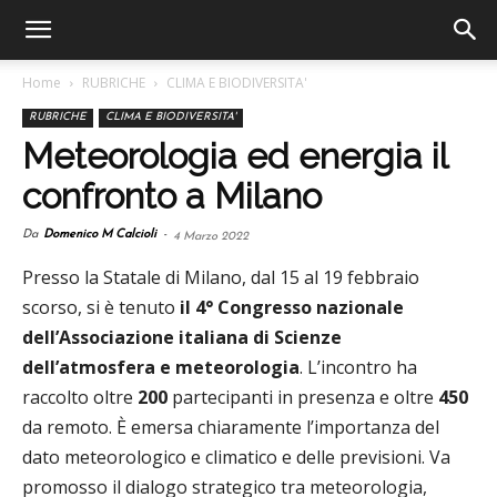
Home
RUBRICHE
CLIMA E BIODIVERSITA'
RUBRICHE
CLIMA E BIODIVERSITA'
Meteorologia ed energia il
confronto a Milano
Da
Domenico M Calcioli
-
4 Marzo 2022
Presso la Statale di Milano, dal 15 al 19 febbraio
scorso, si è tenuto
il 4° Congresso nazionale
dell’Associazione italiana di Scienze
dell’atmosfera e meteorologia
. L’incontro ha
raccolto oltre
200
partecipanti in presenza e oltre
450
da remoto. È emersa chiaramente l’importanza del
dato meteorologico e climatico e delle previsioni. Va
promosso il dialogo strategico tra meteorologia,