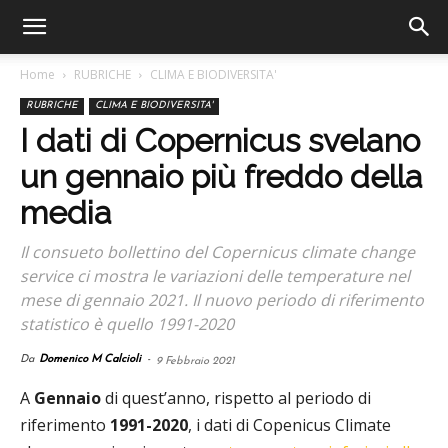
Home
RUBRICHE
CLIMA E BIODIVERSITA'
RUBRICHE
CLIMA E BIODIVERSITA'
I dati di Copernicus svelano
un gennaio più freddo della
media
Il consueto bollettino del Copernicus climate change
service ci mostra le variazioni delle temperature nel
mese di gennaio 2021. Il nuovo periodo di riferimento
statistico è quello 1991-2020
Da
Domenico M Calcioli
-
9 Febbraio 2021
A
Gennaio
di quest’anno, rispetto al periodo di
riferimento
1991-2020
, i dati di Copenicus Climate