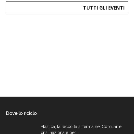
TUTTI GLI EVENTI
Dove lo riciclo
Plastica, la raccolta si ferma nei Comuni: è
crisi nazionale per...