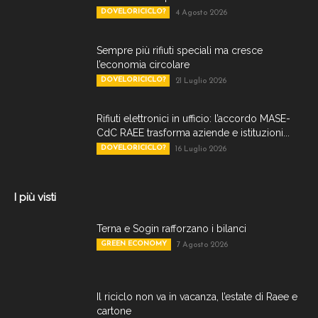
DOVELORICICLO?
4 Agosto 2026
Sempre più rifiuti speciali ma cresce
l’economia circolare
DOVELORICICLO?
21 Luglio 2026
Rifiuti elettronici in ufficio: l’accordo MASE-
CdC RAEE trasforma aziende e istituzioni...
DOVELORICICLO?
16 Luglio 2026
I più visti
Terna e Sogin rafforzano i bilanci
GREEN ECONOMY
7 Agosto 2026
Il riciclo non va in vacanza, l’estate di Raee e
cartone