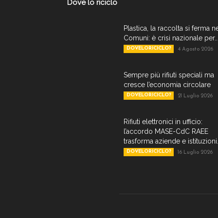
Dove lo riciclo
Plastica, la raccolta si ferma n
Comuni: è crisi nazionale per..
DOVELORICICLO?
4 Agosto 2026
Sempre più rifiuti speciali ma
cresce l’economia circolare
DOVELORICICLO?
21 Luglio 2026
Rifiuti elettronici in ufficio:
l’accordo MASE-CdC RAEE
trasforma aziende e istituzioni.
DOVELORICICLO?
16 Luglio 2026