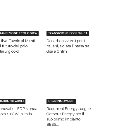
RANSIZIONE ECOLOGICA
TRANSIZIONE ECOLOGICA
 Ilva, Tavolo al Mimit
Decarbonizzare i porti
l futuro del polo
italiani, siglata l’intesa tra
derurgico di...
Gse e Ontm
IGIRINNOVABILI
DIGIRINNOVABILI
nnovabili, EDP sfonda
Recurrent Energy sceglie
ota 1,1 GW in Italia
Octopus Energy per il
suo primo impianto
BESS...