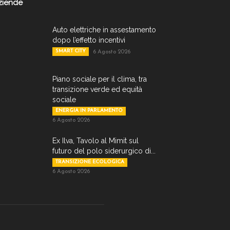
ziende
Auto elettriche in assestamento
dopo l’effetto incentivi
SMART CITY
6 Agosto 2026
Piano sociale per il clima, tra
transizione verde ed equità
sociale
ENERGIA IN PARLAMENTO
6 Agosto 2026
Ex Ilva, Tavolo al Mimit sul
futuro del polo siderurgico di...
TRANSIZIONE ECOLOGICA
6 Agosto 2026