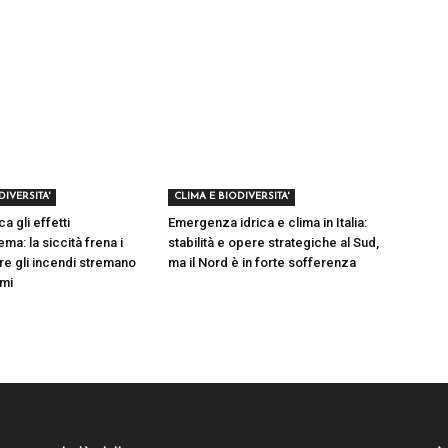
DIVERSITA'
CLIMA E BIODIVERSITA'
ca gli effetti
Emergenza idrica e clima in Italia:
ema: la siccità frena i
stabilità e opere strategiche al Sud,
re gli incendi stremano
ma il Nord è in forte sofferenza
emi