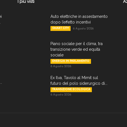
I più visti
A
ei
Auto elettriche in assestamento
.
dopo l’effetto incentivi
SMART CITY
6 Agosto 2026
Piano sociale per il clima, tra
transizione verde ed equità
sociale
ENERGIA IN PARLAMENTO
6 Agosto 2026
Ex Ilva, Tavolo al Mimit sul
..
futuro del polo siderurgico di...
TRANSIZIONE ECOLOGICA
6 Agosto 2026