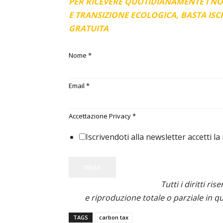
PER RICEVERE QUOTIDIANAMENTE I N
E TRANSIZIONE ECOLOGICA, BASTA IS
GRATUITA
Nome
*
Email
*
Accettazione Privacy
*
Iscrivendoti alla newsletter accetti la
INVIA
Tutti i diritti ris
e riproduzione totale o parziale in qu
TAGS
carbon tax