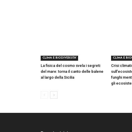
CLIMA E BIODIVERSITA'
CLIMA E BIO
La fisica del cosmo svela i segreti
Crisi climati
del mare: torna il canto delle balene
sull’ecosist
al largo della Sicilia
funghi ment
gli ecosist