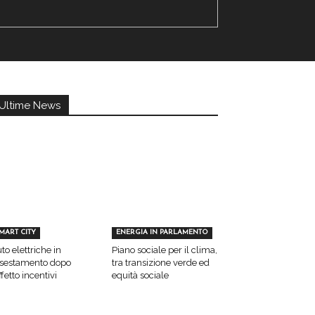
Ultime News
MART CITY
ENERGIA IN PARLAMENTO
to elettriche in
Piano sociale per il clima,
sestamento dopo
tra transizione verde ed
effetto incentivi
equità sociale