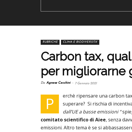
RUBRICHE
CLIMA E BIODIVERSITA'
Carbon tax, quali
per migliorarne gl
Da
Agnese Cecchini
-
7 Gennaio 2021
erchè ripensare una carbon tax 
P
superare? Si rischia di incentiv
dall’UE a basse emissioni “
spie
comitato scientifico di Aiee
, senza dav
emissioni. Altro tema è se si abbassasse