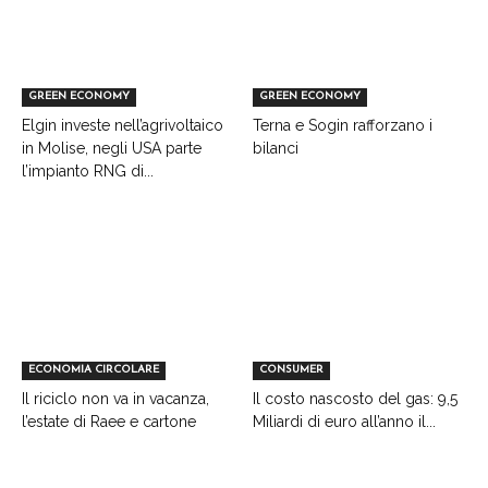
GREEN ECONOMY
GREEN ECONOMY
Elgin investe nell’agrivoltaico
Terna e Sogin rafforzano i
in Molise, negli USA parte
bilanci
l’impianto RNG di...
ECONOMIA CIRCOLARE
CONSUMER
Il riciclo non va in vacanza,
Il costo nascosto del gas: 9,5
l’estate di Raee e cartone
Miliardi di euro all’anno il...