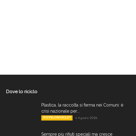
Dove lo riciclo
Plastica, la raccolta si ferma nei Comuni: è
crisi nazionale per...
DOVELORICICLO?
4 Agosto 2026
Sempre più rifiuti speciali ma cresce