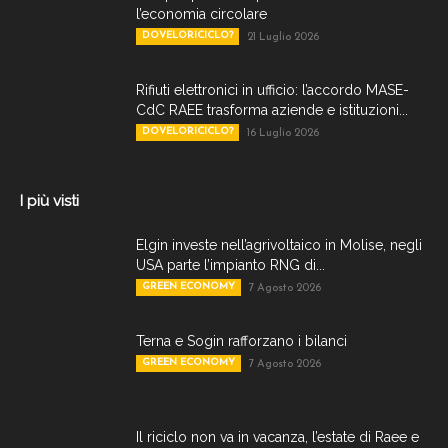
l’economia circolare
DOVELORICICLO?
21 Luglio 2026
Rifiuti elettronici in ufficio: l’accordo MASE-
CdC RAEE trasforma aziende e istituzioni...
DOVELORICICLO?
16 Luglio 2026
I più visti
Elgin investe nell’agrivoltaico in Molise, negli
USA parte l’impianto RNG di...
GREEN ECONOMY
7 Agosto 2026
Terna e Sogin rafforzano i bilanci
GREEN ECONOMY
7 Agosto 2026
Il riciclo non va in vacanza, l’estate di Raee e