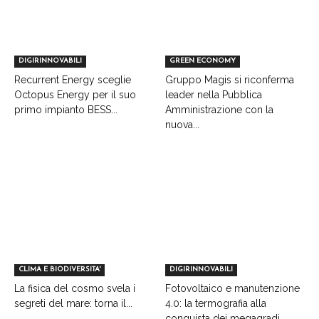
DIGIRINNOVABILI
GREEN ECONOMY
Recurrent Energy sceglie
Gruppo Magis si riconferma
Octopus Energy per il suo
leader nella Pubblica
primo impianto BESS...
Amministrazione con la
nuova...
CLIMA E BIODIVERSITA'
DIGIRINNOVABILI
La fisica del cosmo svela i
Fotovoltaico e manutenzione
segreti del mare: torna il...
4.0: la termografia alla
conquista dei megagradi