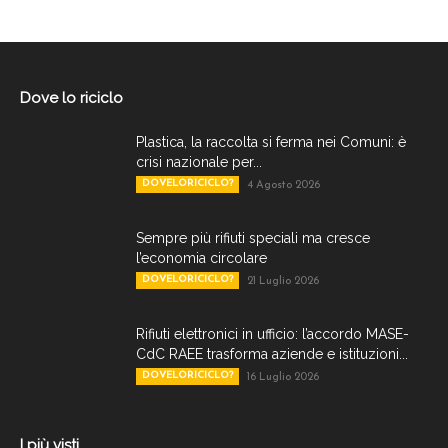
Dove lo riciclo
Plastica, la raccolta si ferma nei Comuni: è
crisi nazionale per...
DOVELORICICLO?
4 Agosto 2026
Sempre più rifiuti speciali ma cresce
l’economia circolare
DOVELORICICLO?
21 Luglio 2026
Rifiuti elettronici in ufficio: l’accordo MASE-
CdC RAEE trasforma aziende e istituzioni...
DOVELORICICLO?
16 Luglio 2026
I più visti