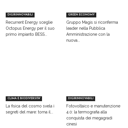
DIGIRINNOVABILI
GREEN ECONOMY
Recurrent Energy sceglie
Gruppo Magis si riconferma
Octopus Energy per il suo
leader nella Pubblica
primo impianto BESS...
Amministrazione con la
nuova...
CLIMA E BIODIVERSITA'
DIGIRINNOVABILI
La fisica del cosmo svela i
Fotovoltaico e manutenzione
segreti del mare: torna il...
4.0: la termografia alla
conquista dei megagradi
cinesi