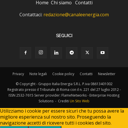
Home
Chi siamo
Contatti
Contattaci:
redazione@canaleenergia.com
SEGUICI
Privacy
Note legali
Cookie policy
Contatti
Newsletter
© Copyright - Gruppo Italia Energia S.R.L. P.iva 08613401002
Registrato presso il Tribunale di Roma con il n. 221 del 27 luglio 2012 -
ISSN 2532-7615 Server provider: FlameNetworks - Enterprise Hosting
Solutions - Crediti
Un Sito Web
Utilizziamo i cookie per essere sicuri che tu possa avere la
migliore esperienza sul nostro sito. Proseguendo la
navigazione accetti di ricevere tutti i cookies del sito.