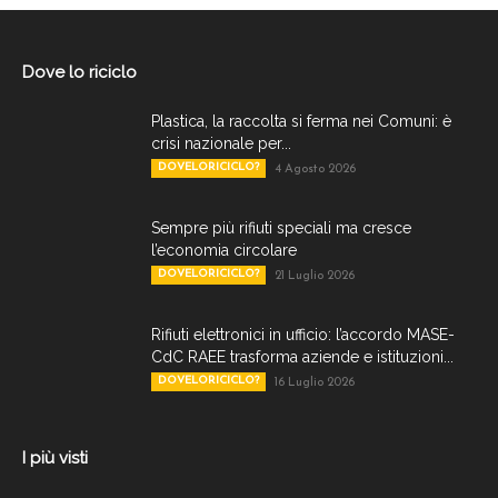
Dove lo riciclo
Plastica, la raccolta si ferma nei Comuni: è
crisi nazionale per...
DOVELORICICLO?
4 Agosto 2026
Sempre più rifiuti speciali ma cresce
l’economia circolare
DOVELORICICLO?
21 Luglio 2026
Rifiuti elettronici in ufficio: l’accordo MASE-
CdC RAEE trasforma aziende e istituzioni...
DOVELORICICLO?
16 Luglio 2026
I più visti