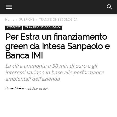
Home
RUBRICHE
TRANSIZIONE ECOLOGICA
RUBRICHE
TRANSIZIONE ECOLOGICA
Per Estra un finanziamento
green da Intesa Sanpaolo e
Banca IMI
La cifra ammonta a 50 mln di euro e gli
interessi variano in base alle performance
ambientali dell’azienda
Da
Redazione
-
22 Gennaio 2019