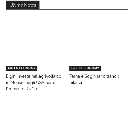
Ultime News
GREEN ECONOMY
GREEN ECONOMY
Elgin investe nell’agrivoltaico
Terna e Sogin rafforzano i
in Molise, negli USA parte
bilanci
l’impianto RNG di...