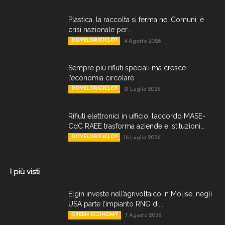
Plastica, la raccolta si ferma nei Comuni: è
crisi nazionale per...
DOVELORICICLO?
4 Agosto 2026
Sempre più rifiuti speciali ma cresce
l’economia circolare
DOVELORICICLO?
21 Luglio 2026
Rifiuti elettronici in ufficio: l’accordo MASE-
CdC RAEE trasforma aziende e istituzioni...
DOVELORICICLO?
16 Luglio 2026
I più visti
Elgin investe nell’agrivoltaico in Molise, negli
USA parte l’impianto RNG di...
GREEN ECONOMY
7 Agosto 2026