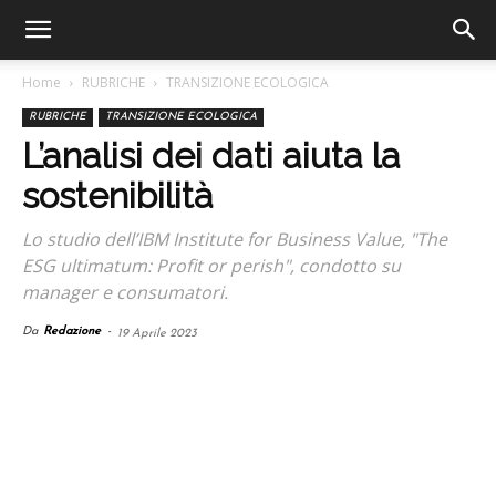
Home
RUBRICHE
TRANSIZIONE ECOLOGICA
RUBRICHE
TRANSIZIONE ECOLOGICA
L’analisi dei dati aiuta la
sostenibilità
Lo studio dell’IBM Institute for Business Value, "The
ESG ultimatum: Profit or perish", condotto su
manager e consumatori.
Da
Redazione
-
19 Aprile 2023