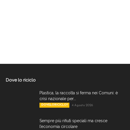
Dove lo riciclo
Plastica, la raccolta si ferma nei Comuni: è
crisi nazionale per...
DOVELORICICLO?
4 Agosto 2026
Sempre più rifiuti speciali ma cresce
l’economia circolare