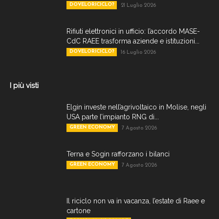
DOVELORICICLO?
21 Luglio 2026
Rifiuti elettronici in ufficio: l’accordo MASE-
CdC RAEE trasforma aziende e istituzioni...
DOVELORICICLO?
16 Luglio 2026
I più visti
Elgin investe nell’agrivoltaico in Molise, negli
USA parte l’impianto RNG di...
GREEN ECONOMY
7 Agosto 2026
Terna e Sogin rafforzano i bilanci
GREEN ECONOMY
7 Agosto 2026
Il riciclo non va in vacanza, l’estate di Raee e
cartone