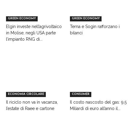
GREEN ECONOMY
GREEN ECONOMY
Elgin investe nell’agrivoltaico
Terna e Sogin rafforzano i
in Molise, negli USA parte
bilanci
l’impianto RNG di...
ECONOMIA CIRCOLARE
CONSUMER
Il riciclo non va in vacanza,
Il costo nascosto del gas: 9,5
l’estate di Raee e cartone
Miliardi di euro all’anno il...