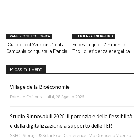
TRANSIZIONE ECOLOGICA
EFFICIENZA ENERGETICA
“Custodi dell’Ambiente” dalla
Superata quota 2 milioni di
Campania conquista la Francia
Titoli di efficienza energetica
Prossimi Eventi
Village de la Bioéconomie
Foire de Châlons, Hall 4, 28 Agosto 2026
Studio Rinnovabili 2026: il potenziale della flessibilità
e della digitalizzazione a supporto delle FER
SSEC - Storage & Solar Expo Conference - Via Oreficeria Vicenza -