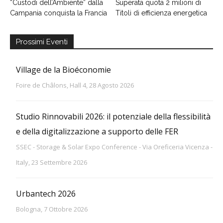
“Custodi dell’Ambiente” dalla
Superata quota 2 milioni di
Campania conquista la Francia
Titoli di efficienza energetica
Prossimi Eventi
Village de la Bioéconomie
Foire de Châlons, Hall 4, 28 Agosto 2026
Studio Rinnovabili 2026: il potenziale della flessibilità
e della digitalizzazione a supporto delle FER
SSEC - Storage & Solar Expo Conference - Via Oreficeria Vicenza -
Italy, 23 Settembre 2026
Urbantech 2026
Bologna, 7 Ottobre 2026