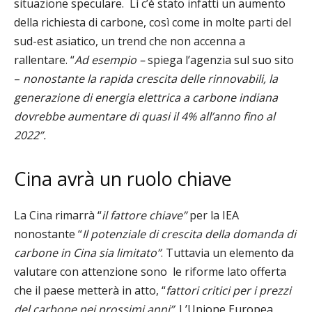
situazione speculare.
Lì c’è stato infatti un aumento
della richiesta di carbone, così come in molte parti del
sud-est asiatico, un trend che non accenna a
rallentare. “
Ad esempio –
spiega l’agenzia sul suo sito
–
nonostante la rapida crescita delle rinnovabili, la
generazione di energia elettrica a carbone indiana
dovrebbe aumentare di quasi il 4% all’anno fino al
2022”.
Cina avrà un ruolo chiave
La Cina rimarrà “
il fattore chiave”
per la IEA
nonostante “
Il potenziale di crescita della domanda di
carbone in Cina sia limitato”
. Tuttavia un elemento da
valutare con attenzione sono
le riforme lato offerta
che il paese metterà in atto, “
fattori critici per i prezzi
del carbone nei prossimi anni”
. L’Unione Europea,