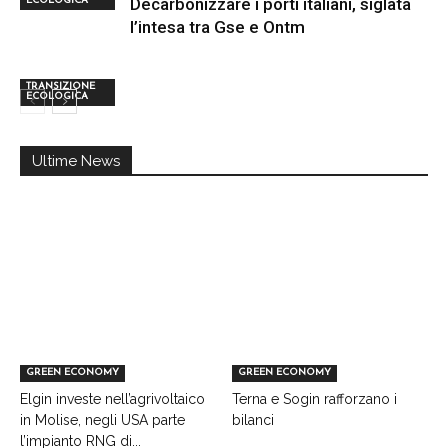
Decarbonizzare i porti italiani, siglata
ECOLOGICA
l’intesa tra Gse e Ontm
TRANSIZIONE
ECOLOGICA
Ultime News
GREEN ECONOMY
GREEN ECONOMY
Elgin investe nell’agrivoltaico
Terna e Sogin rafforzano i
in Molise, negli USA parte
bilanci
l’impianto RNG di...