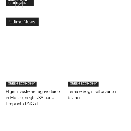
TRANSIZIONE
ECOLOGICA
Ultime News
GREEN ECONOMY
GREEN ECONOMY
Elgin investe nell’agrivoltaico
Terna e Sogin rafforzano i
in Molise, negli USA parte
bilanci
l’impianto RNG di...