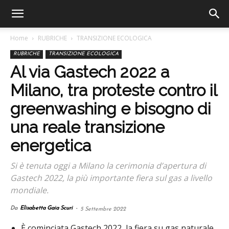
Home
RUBRICHE
TRANSIZIONE ECOLOGICA
RUBRICHE
TRANSIZIONE ECOLOGICA
Al via Gastech 2022 a
Milano, tra proteste contro il
greenwashing e bisogno di
una reale transizione
energetica
Si è tenuta oggi a Milano la cerimonia d’apertura di
Gastech 2022, la più importante fiera sul gas a livello
mondiale.
Da
Elisabetta Gaia Scuri
-
5 Settembre 2022
È cominciata Gastech 2022, la fiera su gas naturale,