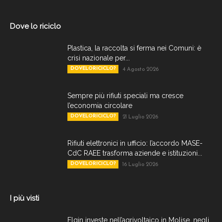
Dove lo riciclo
Plastica, la raccolta si ferma nei Comuni: è
crisi nazionale per...
DOVELORICICLO?
4 Agosto 2026
Sempre più rifiuti speciali ma cresce
l’economia circolare
DOVELORICICLO?
21 Luglio 2026
Rifiuti elettronici in ufficio: l’accordo MASE-
CdC RAEE trasforma aziende e istituzioni...
DOVELORICICLO?
16 Luglio 2026
I più visti
Elgin investe nell’agrivoltaico in Molise, negli