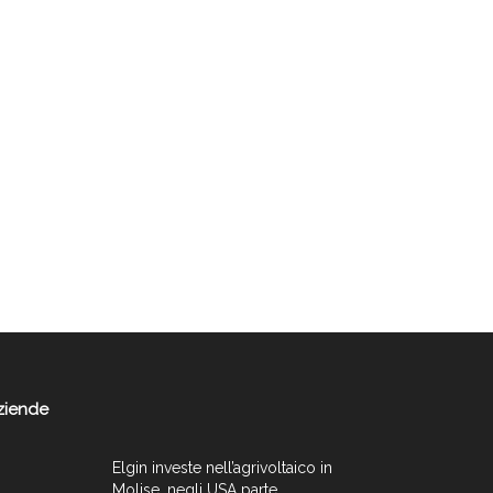
ziende
Elgin investe nell’agrivoltaico in
Molise, negli USA parte