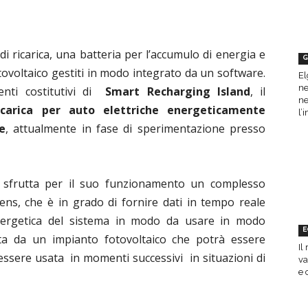
i ricarica, una batteria per l’accumulo di energia e
G
ovoltaico gestiti in modo integrato da un software.
El
ne
enti costitutivi di
Smart Recharging Island
, il
ne
icarica per auto elettriche energeticamente
l’
e
, attualmente in fase di sperimentazione presso
t sfrutta per il suo funzionamento un complesso
ens, che è in grado di fornire dati in tempo reale
energetica del sistema in modo da usare in modo
E
otta da un impianto fotovoltaico che potrà essere
Il
 essere usata in momenti successivi
in situazioni di
va
e 