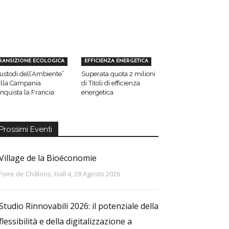
RANSIZIONE ECOLOGICA
EFFICIENZA ENERGETICA
ustodi dell’Ambiente”
Superata quota 2 milioni
lla Campania
di Titoli di efficienza
nquista la Francia
energetica
Prossimi Eventi
Village de la Bioéconomie
Foire de Châlons, Hall 4, 28 Agosto 2026
Studio Rinnovabili 2026: il potenziale della
flessibilità e della digitalizzazione a