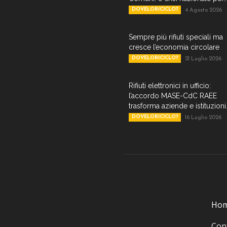
DOVELORICICLO?
4 Agosto 2026
Sempre più rifiuti speciali ma
cresce l’economia circolare
DOVELORICICLO?
21 Luglio 2026
Rifiuti elettronici in ufficio:
l’accordo MASE-CdC RAEE
trasforma aziende e istituzioni.
DOVELORICICLO?
16 Luglio 2026
Ho
Cont