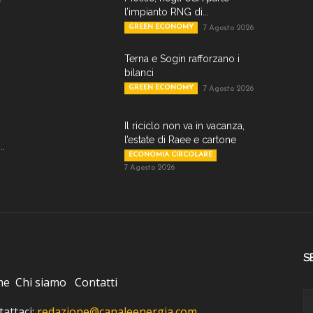
l’impianto RNG di...
GREEN ECONOMY
7 Agosto 2026
Terna e Sogin rafforzano i
bilanci
GREEN ECONOMY
7 Agosto 2026
Il riciclo non va in vacanza,
l’estate di Raee e cartone
..
ECONOMIA CIRCOLARE
7 Agosto 2026
S
me
Chi siamo
Contatti
attaci:
redazione@canaleenergia.com