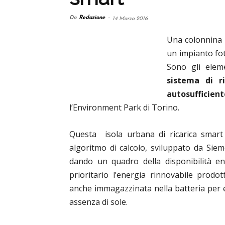
Da
Redazione
-
14 Marzo 2016
Una colonnina d
un impianto fot
Sono gli elem
sistema di r
autosufficient
l’Environment Park di Torino.
Questa isola urbana di ricarica smar
algoritmo di calcolo, sviluppato da Siem
dando un quadro della disponibilità 
prioritario l’energia rinnovabile prod
anche immagazzinata nella batteria per
assenza di sole.