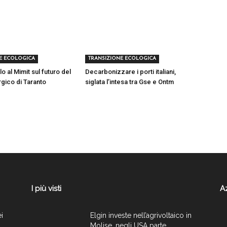
E ECOLOGICA
TRANSIZIONE ECOLOGICA
lo al Mimit sul futuro del
Decarbonizzare i porti italiani,
rgico di Taranto
siglata l’intesa tra Gse e Ontm
I più visti
A
ei
Elgin investe nell’agrivoltaico in
.
Molise, negli USA parte