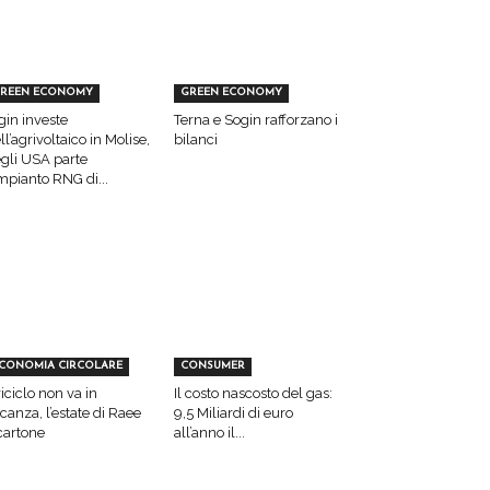
REEN ECONOMY
GREEN ECONOMY
gin investe
Terna e Sogin rafforzano i
ll’agrivoltaico in Molise,
bilanci
gli USA parte
impianto RNG di...
CONOMIA CIRCOLARE
CONSUMER
 riciclo non va in
Il costo nascosto del gas:
canza, l’estate di Raee
9,5 Miliardi di euro
cartone
all’anno il...