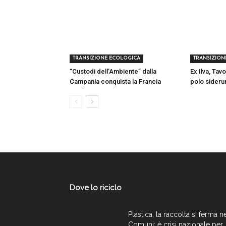
TRANSIZIONE ECOLOGICA
TRANSIZION
“Custodi dell’Ambiente” dalla
Ex Ilva, Tavo
Campania conquista la Francia
polo sideru
Dove lo riciclo
Plastica, la raccolta si ferma n
Comuni: è crisi nazionale per..