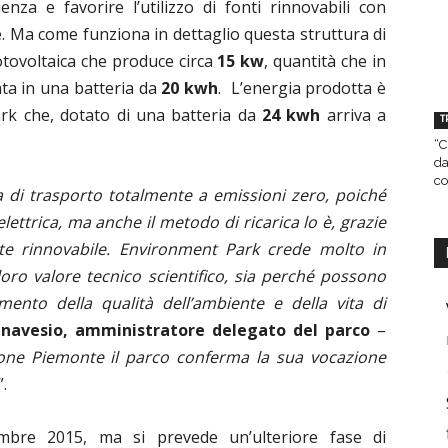
za e favorire l’utilizzo di fonti rinnovabili con
e. Ma come funziona in dettaglio questa struttura di
fotovoltaica che produce circa
15 kw
, quantità che in
ata in una batteria da
20 kwh
. L’energia prodotta è
ark che, dotato di una batteria da
24 kwh
arriva a
T
“C
da
co
di trasporto totalmente a emissioni zero, poiché
ttrica, ma anche il metodo di ricarica lo è, grazie
nte rinnovabile. Environment Park crede molto in
 loro valore tecnico scientifico, sia perché possono
mento della qualità dell’ambiente e della vita di
navesio, amministratore delegato del parco
–
one Piemonte il parco conferma la sua vocazione
”.
mbre 2015, ma si prevede un’ulteriore fase di