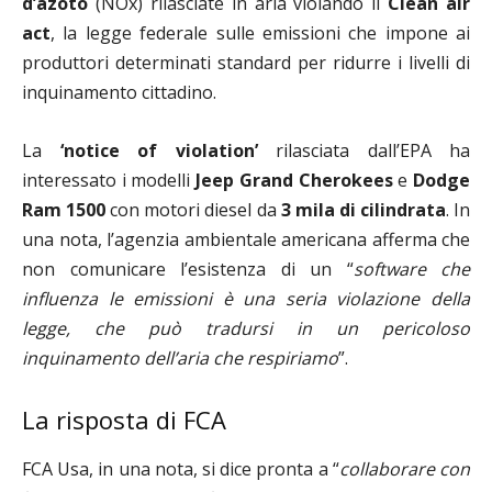
d’azoto
(NOx) rilasciate in aria violando il
Clean air
act
, la legge federale sulle emissioni che impone ai
produttori determinati standard per ridurre i livelli di
inquinamento cittadino.
La
‘notice of violation’
rilasciata dall’EPA ha
interessato i modelli
Jeep Grand Cherokees
e
Dodge
Ram
1500
con motori diesel da
3 mila di cilindrata
. In
una nota, l’agenzia ambientale americana afferma che
non comunicare l’esistenza di un “
software che
influenza le emissioni è una seria violazione della
legge, che può tradursi in un pericoloso
inquinamento dell’aria che respiriamo
”.
La risposta di FCA
FCA Usa, in una nota, si dice pronta a “
collaborare con