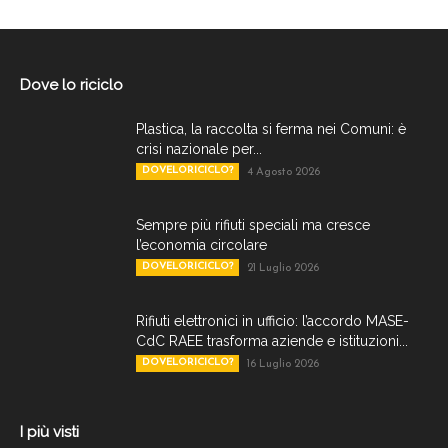
Dove lo riciclo
Plastica, la raccolta si ferma nei Comuni: è
crisi nazionale per...
DOVELORICICLO?
4 Agosto 2026
Sempre più rifiuti speciali ma cresce
l’economia circolare
DOVELORICICLO?
21 Luglio 2026
Rifiuti elettronici in ufficio: l’accordo MASE-
CdC RAEE trasforma aziende e istituzioni...
DOVELORICICLO?
16 Luglio 2026
I più visti