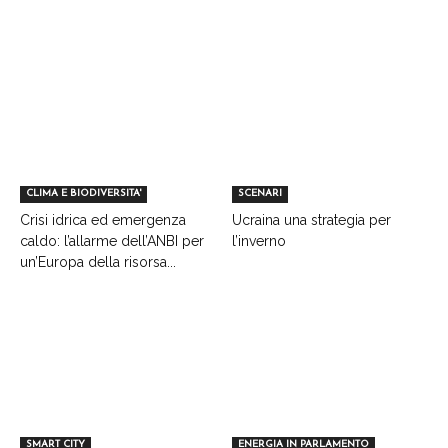
CLIMA E BIODIVERSITA'
SCENARI
Crisi idrica ed emergenza
Ucraina una strategia per
caldo: l’allarme dell’ANBI per
l’inverno
un’Europa della risorsa...
SMART CITY
ENERGIA IN PARLAMENTO