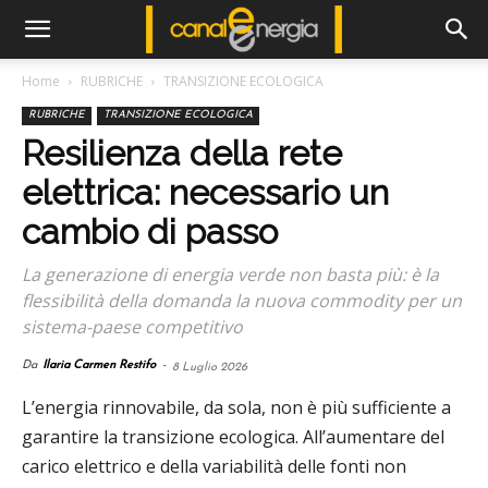
Home
RUBRICHE
TRANSIZIONE ECOLOGICA
RUBRICHE
TRANSIZIONE ECOLOGICA
Resilienza della rete
elettrica: necessario un
cambio di passo
La generazione di energia verde non basta più: è la
flessibilità della domanda la nuova commodity per un
sistema-paese competitivo
Da
Ilaria Carmen Restifo
-
8 Luglio 2026
L’energia rinnovabile, da sola, non è più sufficiente a
garantire la transizione ecologica. All’aumentare del
carico elettrico e della variabilità delle fonti non