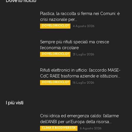
Dove lo riciclo
Plastica, la raccolta si ferma nei Comuni: è
crisi nazionale per...
DOVELORICICLO?
4 Agosto 2026
Sempre più rifiuti speciali ma cresce
l’economia circolare
DOVELORICICLO?
21 Luglio 2026
Rifiuti elettronici in ufficio: l’accordo MASE-
CdC RAEE trasforma aziende e istituzioni...
DOVELORICICLO?
16 Luglio 2026
I più visti
Crisi idrica ed emergenza caldo: l’allarme
dell’ANBI per un’Europa della risorsa...
CLIMA E BIODIVERSITA'
6 Agosto 2026