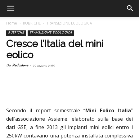
Home
RUBRICHE
TRANSIZIONE ECOLOGICA
RUBRICHE
TRANSIZIONE ECOLOGICA
Cresce l’Italia del mini
eolico
Da
Redazione
-
19 Marzo 2015
Secondo il report semestrale “
Mini Eolico Italia
”
dell’associazione Assieme, elaborato sulla base dei
dati GSE, a fine 2013 gli impianti mini eolici entro i
250kW contavano una potenza installata complessiva