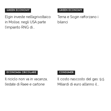
GREEN ECONOMY
GREEN ECONOMY
Elgin investe nell’agrivoltaico
Terna e Sogin rafforzano i
in Molise, negli USA parte
bilanci
l’impianto RNG di...
ECONOMIA CIRCOLARE
CONSUMER
Il riciclo non va in vacanza,
Il costo nascosto del gas: 9,5
l’estate di Raee e cartone
Miliardi di euro all’anno il...