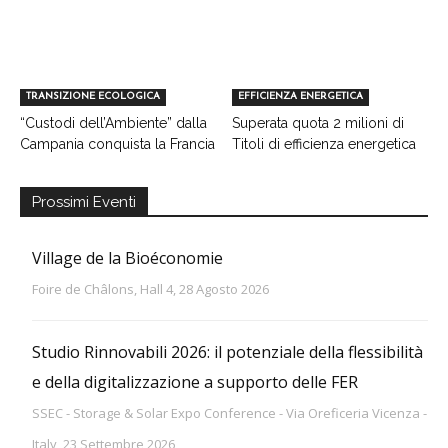
TRANSIZIONE ECOLOGICA
EFFICIENZA ENERGETICA
“Custodi dell’Ambiente” dalla
Superata quota 2 milioni di
Campania conquista la Francia
Titoli di efficienza energetica
Prossimi Eventi
Village de la Bioéconomie
Foire de Châlons, Hall 4, 28 Agosto 2026
Studio Rinnovabili 2026: il potenziale della flessibilità
e della digitalizzazione a supporto delle FER
SSEC - Storage & Solar Expo Conference - Via Oreficeria Vicenza -
Italy, 23 Settembre 2026