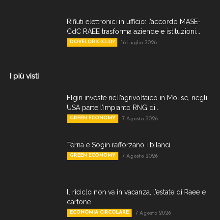
Rifiuti elettronici in ufficio: l’accordo MASE-
CdC RAEE trasforma aziende e istituzioni...
DOVELORICICLO?
16 Luglio 2026
I più visti
Elgin investe nell’agrivoltaico in Molise, negli
USA parte l’impianto RNG di...
GREEN ECONOMY
7 Agosto 2026
Terna e Sogin rafforzano i bilanci
GREEN ECONOMY
7 Agosto 2026
Il riciclo non va in vacanza, l’estate di Raee e
cartone
ECONOMIA CIRCOLARE
7 Agosto 2026