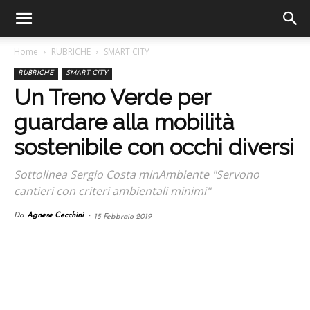
Home
RUBRICHE
SMART CITY
RUBRICHE
SMART CITY
Un Treno Verde per
guardare alla mobilità
sostenibile con occhi diversi
Sottolinea Sergio Costa minAmbiente "Servono
cantieri con criteri ambientali minimi"
Da
Agnese Cecchini
-
15 Febbraio 2019