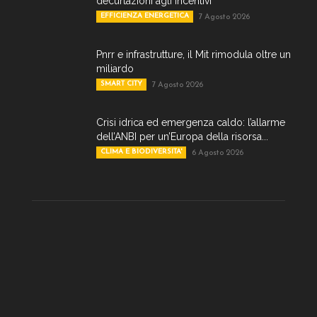
decurtazioni agli incentivi
EFFICIENZA ENERGETICA
7 Agosto 2026
Pnrr e infrastrutture, il Mit rimodula oltre un
miliardo
SMART CITY
7 Agosto 2026
Crisi idrica ed emergenza caldo: l’allarme
dell’ANBI per un’Europa della risorsa...
CLIMA E BIODIVERSITA'
6 Agosto 2026