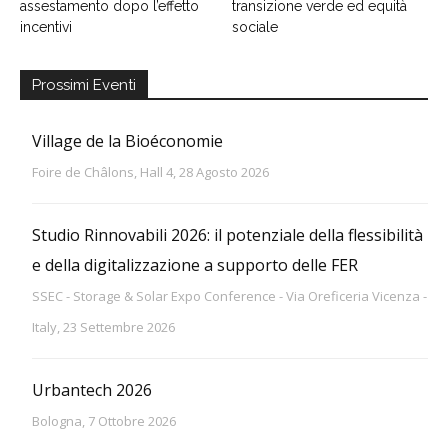
assestamento dopo l’effetto
transizione verde ed equità
incentivi
sociale
Prossimi Eventi
Village de la Bioéconomie
Foire de Châlons, Hall 4, 28 Agosto 2026
Studio Rinnovabili 2026: il potenziale della flessibilità
e della digitalizzazione a supporto delle FER
SSEC - Storage & Solar Expo Conference - Via Oreficeria Vicenza -
Italy, 23 Settembre 2026
Urbantech 2026
Bologna, 7 Ottobre 2026