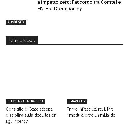
a impatto zero: l’accordo tra Comtel e
H2-Era Green Valley
SMART CITY
Ultime News
EFFICIENZA ENERGETICA
SMART CITY
Consiglio di Stato stoppa
Pnrr e infrastrutture, il Mit
disciplina sulla decurtazioni
rimodula oltre un miliardo
agli incentivi