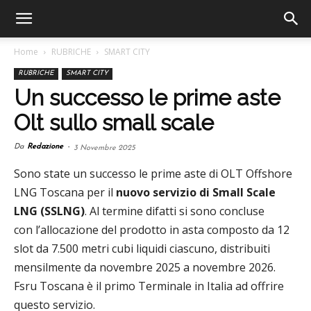
Home
RUBRICHE
SMART CITY
RUBRICHE
SMART CITY
Un successo le prime aste
Olt sullo small scale
Da
Redazione
-
3 Novembre 2025
Sono state un successo le prime aste di OLT Offshore
LNG Toscana per il
nuovo servizio di Small Scale
LNG (SSLNG)
. Al termine difatti si sono concluse
con l’allocazione del prodotto in asta composto da 12
slot da 7.500 metri cubi liquidi ciascuno, distribuiti
mensilmente da
novembre 2025
a
novembre 2026
.
Fsru Toscana è il primo Terminale in Italia ad offrire
questo servizio.