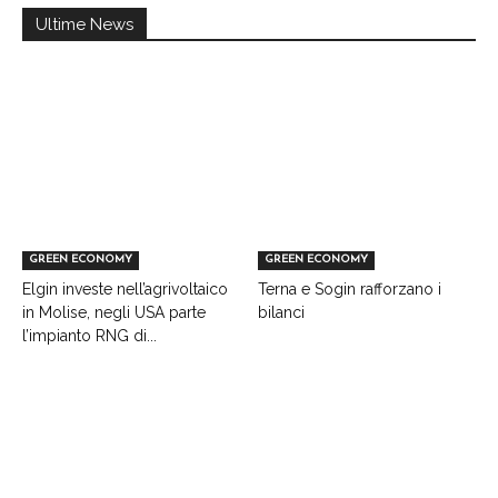
Ultime News
GREEN ECONOMY
GREEN ECONOMY
Elgin investe nell’agrivoltaico
Terna e Sogin rafforzano i
in Molise, negli USA parte
bilanci
l’impianto RNG di...