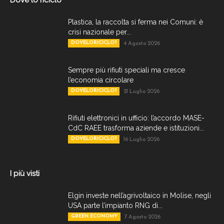
Plastica, la raccolta si ferma nei Comuni: è
crisi nazionale per...
DOVELORICICLO?
4 Agosto 2026
Sempre più rifiuti speciali ma cresce
l’economia circolare
DOVELORICICLO?
21 Luglio 2026
Rifiuti elettronici in ufficio: l’accordo MASE-
CdC RAEE trasforma aziende e istituzioni...
DOVELORICICLO?
16 Luglio 2026
I più visti
Elgin investe nell’agrivoltaico in Molise, negli
USA parte l’impianto RNG di...
GREEN ECONOMY
7 Agosto 2026