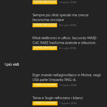
DOVELORICICLO?
4 Agosto 2026
Sempre più rifiuti speciali ma cresce
l’economia circolare
DOVELORICICLO?
21 Luglio 2026
Rifiuti elettronici in ufficio: l’accordo MASE-
CdC RAEE trasforma aziende e istituzioni...
DOVELORICICLO?
16 Luglio 2026
I più visti
Elgin investe nell’agrivoltaico in Molise, negli
USA parte l’impianto RNG di...
GREEN ECONOMY
7 Agosto 2026
Terna e Sogin rafforzano i bilanci
GREEN ECONOMY
7 Agosto 2026