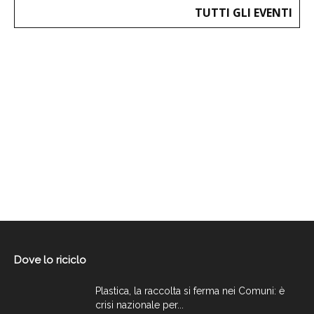
TUTTI GLI EVENTI
Dove lo riciclo
Plastica, la raccolta si ferma nei Comuni: è
crisi nazionale per...