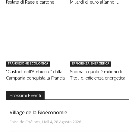
l’estate di Raee e cartone
Miliardi di euro all’anno il...
TRANSIZIONE ECOLOGICA
EFFICIENZA ENERGETICA
“Custodi dell’Ambiente” dalla
Superata quota 2 milioni di
Campania conquista la Francia
Titoli di efficienza energetica
Prossimi Eventi
Village de la Bioéconomie
Foire de Châlons, Hall 4, 28 Agosto 2026